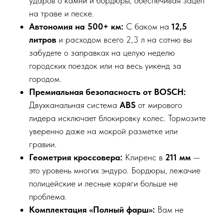
ударов о камни и бордюры, обеспечивая зацеп
на траве и песке.
Автономия на 500+ км:
С баком на
12,5
литров
и расходом всего 2,3 л на сотню вы
забудете о заправках на целую неделю
городских поездок или на весь уикенд за
городом.
Премиальная безопасность от BOSCH:
Двухканальная система
ABS
от мирового
лидера исключает блокировку колес. Тормозите
уверенно даже на мокрой разметке или
гравии.
Геометрия кроссовера:
Клиренс в
211 мм
—
это уровень многих эндуро. Бордюры, лежачие
полицейские и лесные коряги больше не
проблема.
Комплектация «Полный фарш»:
Вам не