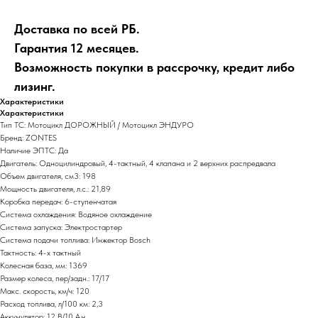
Доставка по всей РБ.
Гарантия 12 месяцев.
Возможность покупки в рассрочку, кредит либо
лизинг.
Характеристики
Характеристики
Тип ТС: Мотоцикл ДОРОЖНЫЙ / Мотоцикл ЭНДУРО
Бренд: ZONTES
Наличие ЭПТС: Да
Двигатель: Одноцилиндровый, 4-тактный, 4 клапана и 2 верхних распредвала
Объем двигателя, см3: 198
Мощность двигателя, л.с.: 21,89
Коробка передач: 6-ступенчатая
Система охлаждения: Водяное охлаждение
Система запуска: Электростартер
Система подачи топлива: Инжектор Bosch
Тактность: 4-x тактный
Колесная база, мм: 1369
Размер колеса, пер/задн.: 17/17
Макс. скорость, км/ч: 120
Расход топлива, л/100 км: 2,3
Аккумулятор: 12 В/10 А·ч