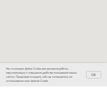
Мы используем файлы Cookie для улучшения работы,
персонализации и повышения удобства пользования нашим
OK
Заказать
сайтом. Продолжая посещать сайт, вы соглашаетесь на
использование нами файлов Cookie.