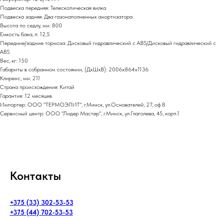
Подвеска передняя: Телескопическая вилка
Подвеска задняя: Два газонаполненных амортизатора
Высота по седлу, мм: 800
Емкость бака, л: 12,5
Передние/задние тормоза: Дисковый гидравлический с ABS/Дисковый гидравлический с
ABS
Вес, кг: 150
Габариты в собранном состоянии, (ДхШхВ): 2006х864х1136
Клиренс, мм: 211
Страна происхождения: Китай
Гарантия: 12 месяцев
Импортер: ООО "ТЕРМОЭЛИТ", г.Минск, ул.Основателей, 27, оф.8
Сервисный центр: ООО "Лидер Мастер", г.Минск, ул.Глаголева, 45, корп.1
Контакты
+375 (33) 302-53-53
+375 (44) 702-53-53