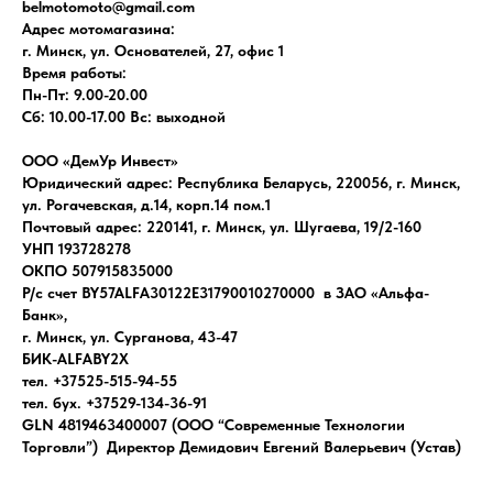
belmotomoto@gmail.com
Адрес мотомагазина:
г. Минск, ул. Основателей, 27, офис 1
Время работы:
Пн-Пт: 9.00-20.00
Сб: 10.00-17.00 Вс: выходной
ООО «ДемУр Инвест»
Юридический адрес: Республика Беларусь, 220056, г. Минск,
ул. Рогачевская, д.14, корп.14 пом.1
Почтовый адрес: 220141, г. Минск, ул. Шугаева, 19/2-160
УНП 193728278
ОКПО 507915835000
Р/с счет BY57ALFA30122E31790010270000 в ЗАО «Альфа-
Банк»,
г. Минск, ул. Сурганова, 43-47
БИК-ALFABY2X
тел. +37525-515-94-55
тел. бух. +37529-134-36-91
GLN 4819463400007 (ООО “Современные Технологии
Торговли”) Директор Демидович Евгений Валерьевич (Устав)