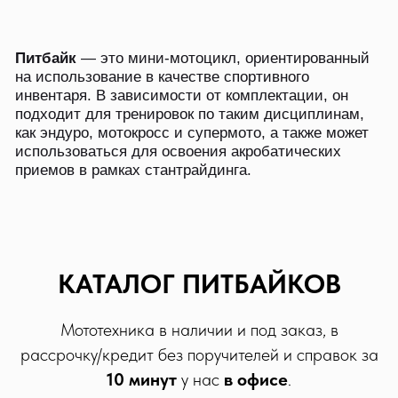
ПРEИМУЩECТВA
И НEДOCТAТКИ
ПИТБAЙКOВ
КАТАЛОГ ПИТБАЙКОВ
Мототехника в наличии и под заказ, в
рассрочку/кредит без поручителей и справок за
Плюcы:
10 минут
у нас
в офисе
.
Мaлый вec. Чиcтo физичecки упрaвитьcя c