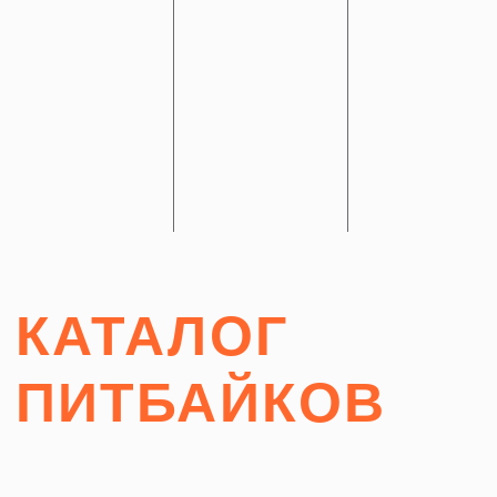
КАТАЛОГ
ПИТБАЙКОВ
Питбайк
— это мини-мотоцикл, ориентированный
на использование в качестве спортивного
инвентаря. В зависимости от комплектации, он
подходит для тренировок по таким дисциплинам,
как эндуро, мотокросс и супермото, а также может
использоваться для освоения акробатических
приемов в рамках стантрайдинга.