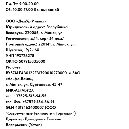
Пн-Пт: 9.00-20.00
Сб: 10.00-17.00 Вс: выходной
ООО «ДемУр Инвест»
Юридический адрес: Республика
Беларусь, 220056, г. Минск, ул.
Рогачевская, д.14, корп.14 пом.1
Почтовый адрес: 220141, г. Минск, ул.
Шугаева, 19/2-160
УНП 193728278
ОКПО 507915835000
Р/с счет
BY57ALFA30122E31790010270000 в ЗАО
«Альфа-Банк»,
г. Минск, ул. Сурганова, 43-47
БИК-ALFABY2X
тел. +37525-515-94-55
тел. бух. +37529-134-36-91
GLN 4819463400007 (ООО
“Современные Технологии Торговли”)
Директор Демидович Евгений
Валерьевич (Устав)