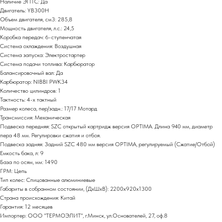
Наличие ЭПТС: Да
Двигатель: YB300H
Объем двигателя, см3: 285,8
Мощность двигателя, л.с.: 24,5
Коробка передач: 6-ступенчатая
Система охлаждения: Воздушная
Система запуска: Электростартер
Система подачи топлива: Карбюратор
Балансировочный вал: Да
Карбюратор: NIBBI PWK34
Количество цилиндров: 1
Тактность: 4-x тактный
Размер колеса, пер/задн.: 17/17 Мотард
Трансмиссия: Механическая
Подвеска передняя: SZC открытый картридж версия OPTIMA. Длина 940 мм, диаметр
пера 48 мм. Регулировки сжатия и отбоя.
Подвеска задняя: Задний SZC 480 мм версия OPTIMA, регулируемый (Сжатие/Отбой)
Емкость бака, л: 9
База по осям, мм: 1490
ГРМ: Цепь
Тип колес: Спицованные алюминиевые
Габариты в собранном состоянии, (ДхШхВ): 2200х920х1300
Страна происхождения: Китай
Гарантия: 12 месяцев
Импортер: ООО "ТЕРМОЭЛИТ", г.Минск, ул.Основателей, 27, оф.8