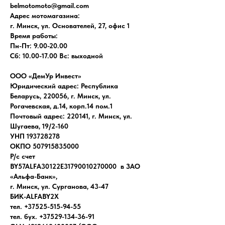
belmotomoto@gmail.com
Адрес мотомагазина:
г. Минск, ул. Основателей, 27, офис 1
Время работы:
Пн-Пт: 9.00-20.00
Сб: 10.00-17.00 Вс: выходной
ООО «ДемУр Инвест»
Юридический адрес: Республика
Беларусь, 220056, г. Минск, ул.
Рогачевская, д.14, корп.14 пом.1
Почтовый адрес: 220141, г. Минск, ул.
Шугаева, 19/2-160
УНП 193728278
ОКПО 507915835000
Р/с счет
BY57ALFA30122E31790010270000 в ЗАО
«Альфа-Банк»,
г. Минск, ул. Сурганова, 43-47
БИК-ALFABY2X
тел. +37525-515-94-55
тел. бух. +37529-134-36-91