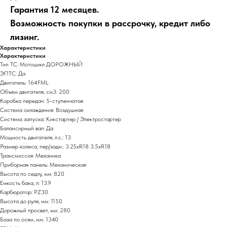
Гарантия 12 месяцев.
Возможность покупки в рассрочку, кредит либо
лизинг.
Характеристики
Характеристики
Тип ТС: Мотоцикл ДОРОЖНЫЙ
ЭПТС: Да
Двигатель: 164FML
Объем двигателя, см3: 200
Коробка передач: 5-ступенчатая
Система охлаждения: Воздушная
Система запуска: Кикстартер / Электростартер
Балансирный вал: Да
Мощность двигателя, л.с.: 13
Размер колеса, пер/задн.: 3.25хR18 3.5хR18
Трансмиссия: Механика
Приборная панель: Механическая
Высота по седлу, мм: 820
Емкость бака, л: 13.9
Карбюратор: PZ30
Высота до руля, мм: 1150
Дорожный просвет, мм: 280
База по осям, мм: 1340