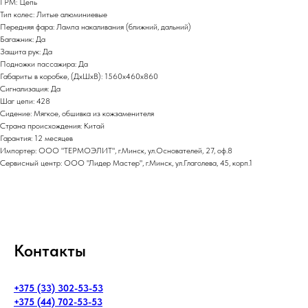
ГРМ: Цепь
Тип колес: Литые алюминиевые
Передняя фара: Лампа накаливания (ближний, дальний)
Багажник: Да
Защита рук: Да
Подножки пассажира: Да
Габариты в коробке, (ДхШхВ): 1560x460x860
Сигнализация: Да
Шаг цепи: 428
Сидение: Мягкое, обшивка из кожзаменителя
Страна происхождения: Китай
Гарантия: 12 месяцев
Импортер: ООО "ТЕРМОЭЛИТ", г.Минск, ул.Основателей, 27, оф.8
Сервисный центр: ООО "Лидер Мастер", г.Минск, ул.Глаголева, 45, корп.1
Контакты
+375 (33) 302-53-53
+375 (44) 702-53-53