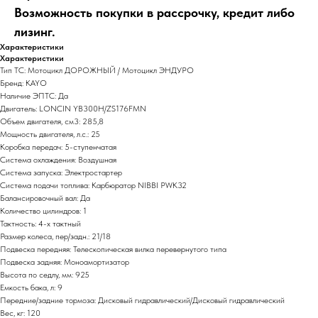
Возможность покупки в рассрочку, кредит либо
лизинг.
Характеристики
Характеристики
Тип ТС: Мотоцикл ДОРОЖНЫЙ / Мотоцикл ЭНДУРО
Бренд: KAYO
Наличие ЭПТС: Да
Двигатель: LONCIN YB300H/ZS176FMN
Объем двигателя, см3: 285,8
Мощность двигателя, л.с.: 25
Коробка передач: 5-ступенчатая
Система охлаждения: Воздушная
Система запуска: Электростартер
Система подачи топлива: Карбюратор NIBBI PWK32
Балансировочный вал: Да
Количество цилиндров: 1
Тактность: 4-x тактный
Размер колеса, пер/задн.: 21/18
Подвеска передняя: Телескопическая вилка перевернутого типа
Подвеска задняя: Моноамортизатор
Высота по седлу, мм: 925
Емкость бака, л: 9
Передние/задние тормоза: Дисковый гидравлический/Дисковый гидравлический
Вес, кг: 120