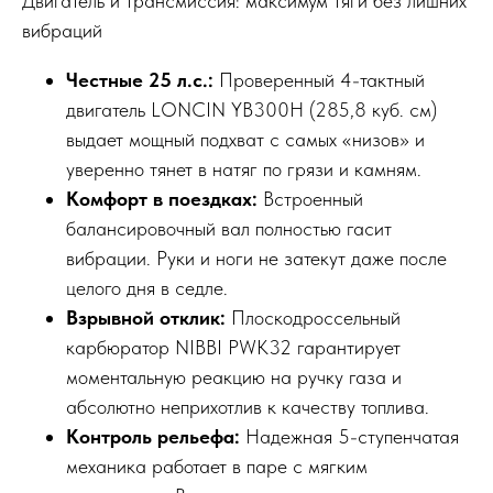
Двигатель и трансмиссия: максимум тяги без лишних
вибраций
Честные 25 л.с.:
Проверенный 4-тактный
двигатель LONCIN YB300H (285,8 куб. см)
выдает мощный подхват с самых «низов» и
уверенно тянет в натяг по грязи и камням.
Комфорт в поездках:
Встроенный
балансировочный вал полностью гасит
вибрации. Руки и ноги не затекут даже после
целого дня в седле.
Взрывной отклик:
Плоскодроссельный
карбюратор NIBBI PWK32 гарантирует
моментальную реакцию на ручку газа и
абсолютно неприхотлив к качеству топлива.
Контроль рельефа:
Надежная 5-ступенчатая
механика работает в паре с мягким