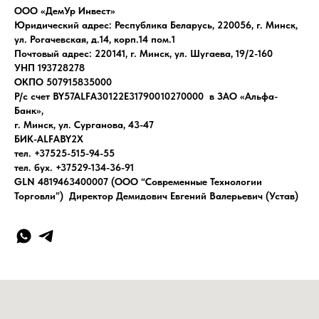
ООО «ДемУр Инвест»
Юридический адрес: Республика Беларусь, 220056, г. Минск,
ул. Рогачевская, д.14, корп.14 пом.1
Почтовый адрес: 220141, г. Минск, ул. Шугаева, 19/2-160
УНП 193728278
ОКПО 507915835000
Р/с счет BY57ALFA30122E31790010270000 в ЗАО «Альфа-
Банк»,
г. Минск, ул. Сурганова, 43-47
БИК-ALFABY2X
тел. +37525-515-94-55
тел. бух. +37529-134-36-91
GLN 4819463400007 (ООО “Современные Технологии
Торговли”) Директор Демидович Евгений Валерьевич (Устав)