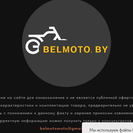
а на сайте для ознакомления и не является публичной оферт
 характеристики и комплектацию товара, предварительно не у
ь с пониманием к данному факту и заранее приносим извинени
орректную информацию можно получить только у консультантов
belmotomoto@gmail.com
Мы используем файлы C