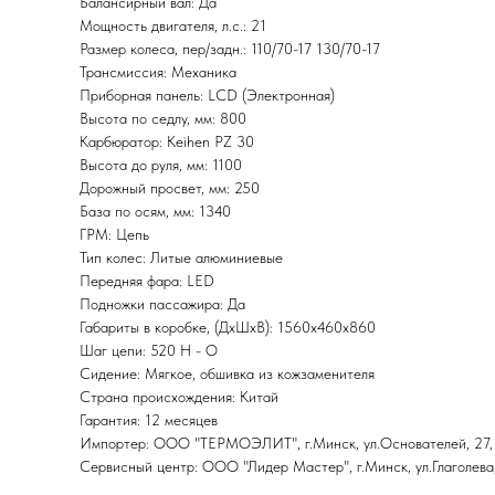
Балансирный вал: Да
Мощность двигателя, л.с.: 21
Размер колеса, пер/задн.: 110/70-17 130/70-17
Трансмиссия: Механика
Приборная панель: LCD (Электронная)
Высота по седлу, мм: 800
Карбюратор: Keihen PZ 30
Высота до руля, мм: 1100
Дорожный просвет, мм: 250
База по осям, мм: 1340
ГРМ: Цепь
Тип колес: Литые алюминиевые
Передняя фара: LED
Подножки пассажира: Да
Габариты в коробке, (ДхШхВ): 1560x460x860
Шаг цепи: 520 H - O
Сидение: Мягкое, обшивка из кожзаменителя
Страна происхождения: Китай
Гарантия: 12 месяцев
Импортер: ООО "ТЕРМОЭЛИТ", г.Минск, ул.Основателей, 27,
Сервисный центр: ООО "Лидер Мастер", г.Минск, ул.Глаголева,