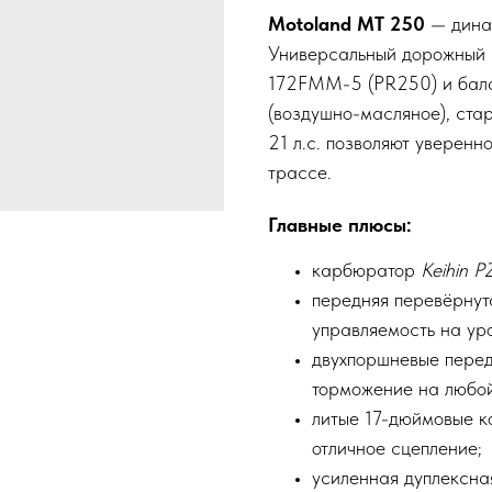
Motoland MT 250
— динам
Универсальный дорожный 
172FMM-5 (PR250) и бал
(воздушно-масляное), ста
21 л.с. позволяют уверенно
трассе.
Главные плюсы:
карбюратор
Keihin 
передняя перевёрнут
управляемость на ур
двухпоршневые перед
торможение на любой
литые 17-дюймовые к
отличное сцепление;
усиленная дуплексна