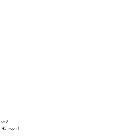
 оф.8
 45, корп.1