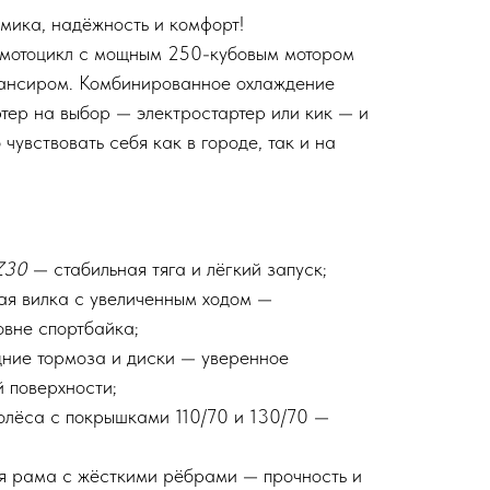
ика, надёжность и комфорт!
мотоцикл с мощным 250-кубовым мотором
ансиром. Комбинированное охлаждение
ртер на выбор — электростартер или кик — и
 чувствовать себя как в городе, так и на
PZ30
— стабильная тяга и лёгкий запуск;
ая вилка с увеличенным ходом —
овне спортбайка;
ние тормоза и диски — уверенное
 поверхности;
олёса с покрышками 110/70 и 130/70 —
я рама с жёсткими рёбрами — прочность и