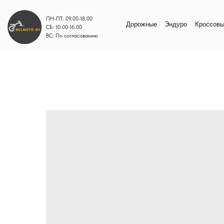
ПН-ПТ: 09.00-18.00
Дорожные
Эндуро
Кроссовые
Моп
СБ: 10.00-16.00
ВС: По согласованию