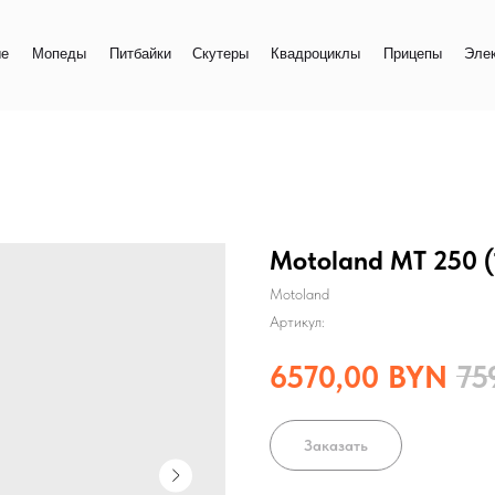
+
еды
Питбайки
Скутеры
Квадроциклы
Прицепы
Электро
+
Motoland MT 250 
Motoland
Артикул:
6570,00
BYN
75
Заказать