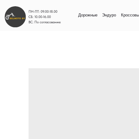
ПН-ПТ: 09.00-18.00
Дорожные
Эндуро
Кроссовые
Моп
СБ: 10.00-16.00
ВС: По согласованию