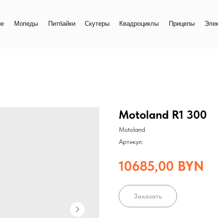
+
еды
Питбайки
Скутеры
Квадроциклы
Прицепы
Электро
+
Motoland R1 300
Motoland
Артикул:
10685,00
BYN
Заказать