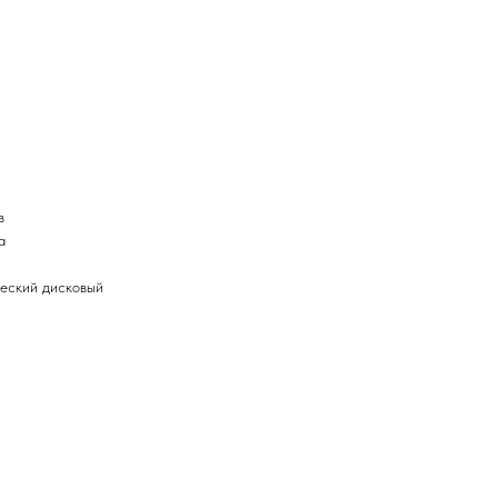
в
а
ческий дисковый