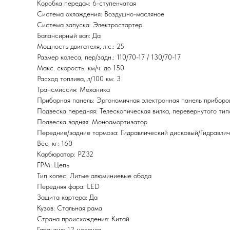
Коробка передач: 6-ступенчатая
Система охлаждения: Воздушно-масляное
Система запуска: Электростартер
Балансирный вал: Да
Мощность двигателя, л.с.: 25
Размер колеса, пер/задн.: 110/70-17 / 130/70-17
Макс. скорость, км/ч: до 150
Расход топлива, л/100 км: 3
Трансмиссия: Механика
Приборная панель: Эргономичная электронная панель приборо
Подвеска передняя: Телескопическая вилка, перевернутого тип
Подвеска задняя: Моноамортизатор
Передние/задние тормоза: Гидравлический дисковый/Гидравли
Вес, кг: 160
Карбюратор: PZ32
ГРМ: Цепь
Тип колес: Литые алюминиевые обода
Передняя фара: LED
Защита картера: Да
Кузов: Стальная рама
Страна происхождения: Китай
Гарантия: 12 месяцев