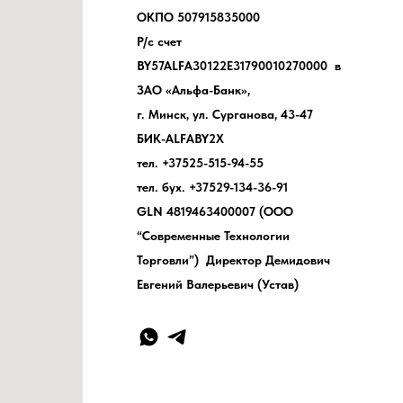
ОКПО 507915835000
Р/с счет
BY57ALFA30122E31790010270000 в
ЗАО «Альфа-Банк»,
г. Минск, ул. Сурганова, 43-47
БИК-ALFABY2X
тел. +37525-515-94-55
тел. бух. +37529-134-36-91
GLN 4819463400007 (ООО
“Современные Технологии
Торговли”) Директор Демидович
Евгений Валерьевич (Устав)