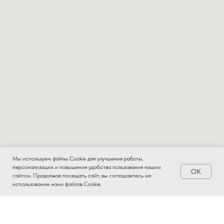
Мы используем файлы Cookie для улучшения работы,
персонализации и повышения удобства пользования нашим
OK
Заказать
сайтом. Продолжая посещать сайт, вы соглашаетесь на
использование нами файлов Cookie.