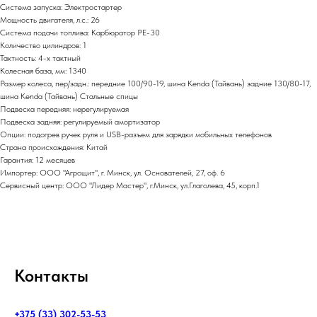
Система запуска: Электростартер
Мощность двигателя, л.с.: 26
Система подачи топлива: Карбюратор PE-30
Количество цилиндров: 1
Тактность: 4-x тактный
Колесная база, мм: 1340
Размер колеса, пер/задн.: передние 100/90-19, шина Kenda (Тайвань) задние 130/80-17,
шина Kenda (Тайвань) Стальные спицы
Подвеска передняя: нерегулируемая
Подвеска задняя: регулируемый амортизатор
Опции: подогрев ручек руля и USB-разъем для зарядки мобильных телефонов
Страна происхождения: Китай
Гарантия: 12 месяцев
Импортер: ООО "Агрощит", г. Минск, ул. Основателей, 27, оф. 6
Сервисный центр: ООО "Лидер Мастер", г.Минск, ул.Глаголева, 45, корп.1
Контакты
+375 (33) 302-53-53