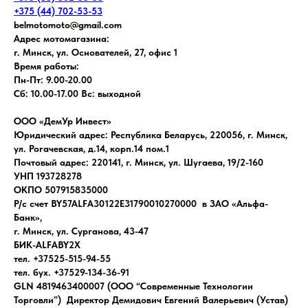
+375 (44) 702-53-53
belmotomoto@gmail.com
Адрес мотомагазина:
г. Минск, ул. Основателей, 27, офис 1
Время работы:
Пн-Пт: 9.00-20.00
Сб: 10.00-17.00 Вс: выходной
ООО «ДемУр Инвест»
Юридический адрес: Республика Беларусь, 220056, г. Минск,
ул. Рогачевская, д.14, корп.14 пом.1
Почтовый адрес: 220141, г. Минск, ул. Шугаева, 19/2-160
УНП 193728278
ОКПО 507915835000
Р/с счет BY57ALFA30122E31790010270000 в ЗАО «Альфа-
Банк»,
г. Минск, ул. Сурганова, 43-47
БИК-ALFABY2X
тел. +37525-515-94-55
тел. бух. +37529-134-36-91
GLN 4819463400007 (ООО “Современные Технологии
Торговли”) Директор Демидович Евгений Валерьевич (Устав)