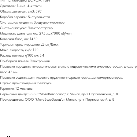
Тип ТС: Мотоцикл ДОРОЖНЫЙ
Двигатель: 1-цил., 4-х тактн.
Объем двигателя, см3: 397
Коробка передач: 5-ступенчатая
Система охлаждения: Воздушно-масляное
Система запуска: Электростартер
Мощность двигателя, л.с.: 27,3 л.с./7000 об/мин
Колесная база, мм: 1430
Тормоза передние/задние: Диск /Диск
Макс. скорость, км/ч: 120
Расход топлива, л/100 км: 3.4
Приборная панель: Электронная
Подвеска передняя: телескопическая вилка с гидравлическими амортизаторами, диаметр
пера 42 мм
Подвеска задняя: маятниковая с пружинно-гидравлическим моноамортизатором
Страна происхождения: Беларусь
Гарантия: 12 месяцев
Сервисный центр: ООО "МотоВелоЗавод", г. Минск, пр-т Партизанский, д. 8
Производитель: ООО "МотоВелоЗавод", г. Минск, пр-т Партизанский, д. 8