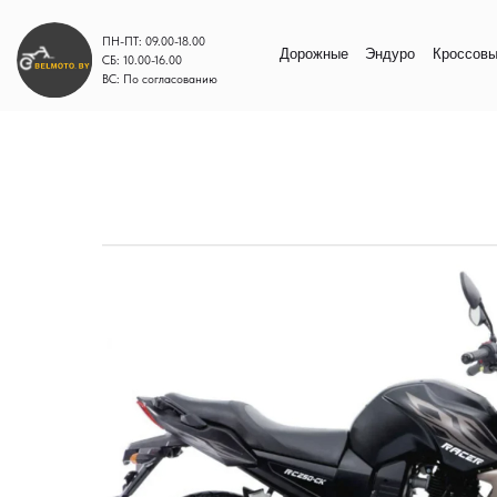
ПН-ПТ: 09.00-18.00
Дорожные
Эндуро
Кроссовые
Моп
СБ: 10.00-16.00
ВС: По согласованию