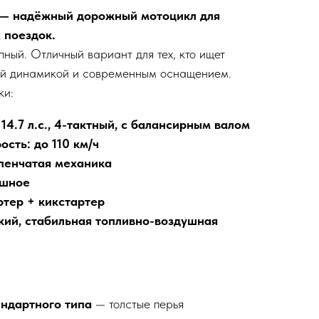
— надёжный дорожный мотоцикл для
 поездок.
ный. Отличный вариант для тех, кто ищет
ей динамикой и современным оснащением.
ки:
 14.7 л.с., 4-тактный, с балансирным валом
сть: до 110 км/ч
упенчатая механика
ушное
ртер + кикстартер
кий, стабильная топливно-воздушная
андартного типа
— толстые перья