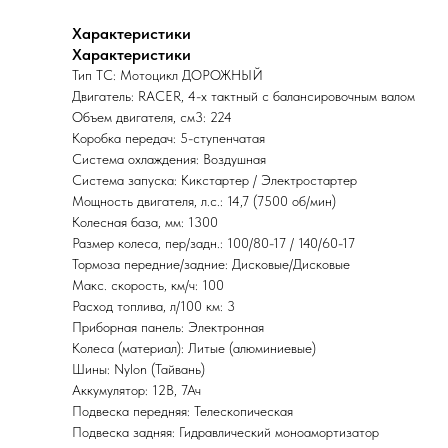
Характеристики
Характеристики
Тип ТС: Мотоцикл ДОРОЖНЫЙ
Двигатель: RACER, 4-х тактный с балансировочным валом
Объем двигателя, см3: 224
Коробка передач: 5-ступенчатая
Система охлаждения: Воздушная
Система запуска: Кикстартер / Электростартер
Мощность двигателя, л.с.: 14,7 (7500 об/мин)
Колесная база, мм: 1300
Размер колеса, пер/задн.: 100/80-17 / 140/60-17
Тормоза передние/задние: Дисковые/Дисковые
Макс. скорость, км/ч: 100
Расход топлива, л/100 км: 3
Приборная панель: Электронная
Колеса (материал): Литые (алюминиевые)
Шины: Nylon (Тайвань)
Аккумулятор: 12В, 7Ач
Подвеска передняя: Телескопическая
Подвеска задняя: Гидравлический моноамортизатор