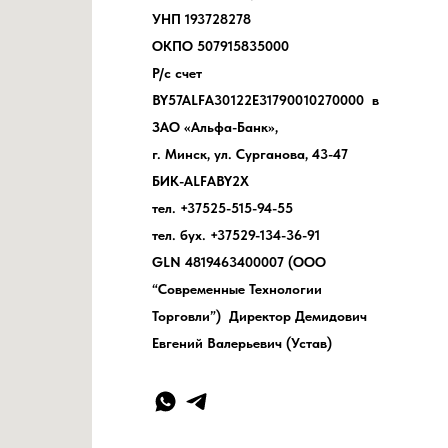
УНП 193728278
ОКПО 507915835000
Р/с счет
BY57ALFA30122E31790010270000 в
ЗАО «Альфа-Банк»,
г. Минск, ул. Сурганова, 43-47
БИК-ALFABY2X
тел. +37525-515-94-55
тел. бух. +37529-134-36-91
GLN 4819463400007 (ООО
“Современные Технологии
Торговли”) Директор Демидович
Евгений Валерьевич (Устав)