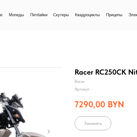
+
еды
Питбайки
Скутеры
Квадроциклы
Прицепы
Электро
+
Racer RC250CK Ni
Racer
Артикул:
7290,00
BYN
Заказать