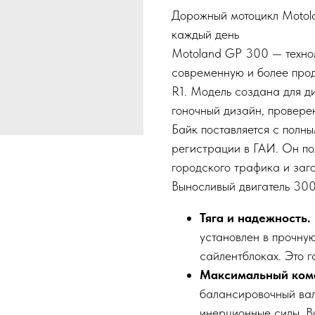
Дорожный мотоцикл Motol
каждый день
Motoland GP 300 — технол
современную и более прод
R1. Модель создана для д
гоночный дизайн, провере
Байк поставляется с полн
регистрации в ГАИ. Он по
городского трафика и заг
Выносливый двигатель 30
Тяга и надежность.
установлен в прочну
сайлентблоках. Это г
Максимальный комф
балансировочный вал
инерционные силы. В