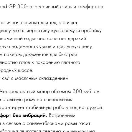
and GP 300: агрессивный стиль и комфорт на
огичная новинка для тех, кто ищет
винутую альтернативу культовому спортбайку
инамичной езды: она сочетает дерзкий
нную надежность узлов и доступную цену.
ым пакетом документов для быстрой
лностью готов к покорению плотного
ородных шоссе.
0 см³ с масляным охлаждением
Четырехтактный мотор объемом 300 куб. см
ю стальную раму на специальных
арантирует стабильную работу под нагрузкой.
орт без вибраций.
Встроенный
 в связке с сайлентблоками рамы гасит
ибрация двигателя сведена к минимуму на