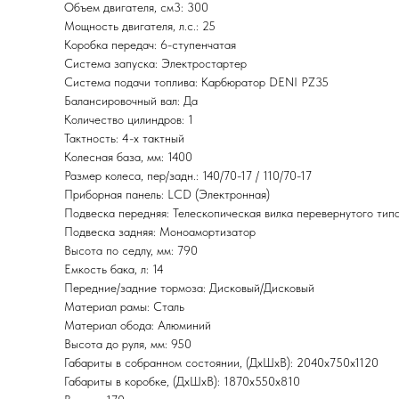
Объем двигателя, см3: 300
Мощность двигателя, л.с.: 25
Коробка передач: 6-ступенчатая
Система запуска: Электростартер
Система подачи топлива: Карбюратор DENI PZ35
Балансировочный вал: Да
Количество цилиндров: 1
Тактность: 4-x тактный
Колесная база, мм: 1400
Размер колеса, пер/задн.: 140/70-17 / 110/70-17
Приборная панель: LCD (Электронная)
Подвеска передняя: Телескопическая вилка перевернутого тип
Подвеска задняя: Моноамортизатор
Высота по седлу, мм: 790
Емкость бака, л: 14
Передние/задние тормоза: Дисковый/Дисковый
Материал рамы: Сталь
Материал обода: Алюминий
Высота до руля, мм: 950
Габариты в собранном состоянии, (ДхШхВ): 2040х750х1120
Габариты в коробке, (ДхШхВ): 1870х550х810