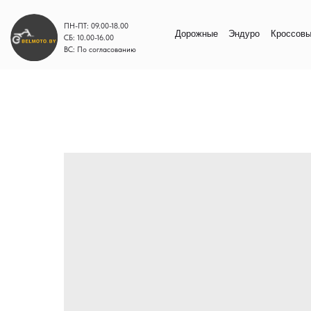
ПН-ПТ: 09.00-18.00
Дорожные
Эндуро
Кроссовые
Моп
СБ: 10.00-16.00
ВС: По согласованию