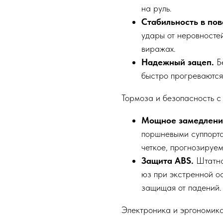
на руль.
Стабильность в пов
удары от неровностей
виражах.
Надежный зацеп.
Бе
быстро прогреваются
Тормоза и безопасность с
Мощное замедлени
поршневыми суппорта
четкое, прогнозируе
Защита ABS.
Штатна
юз при экстренной о
защищая от падений.
Электроника и эргономик