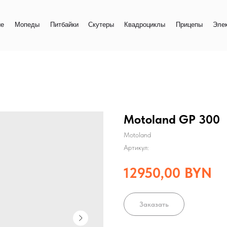
+
еды
Питбайки
Скутеры
Квадроциклы
Прицепы
Электро
+
Motoland GP 300
Motoland
Артикул:
12950,00
BYN
Заказать