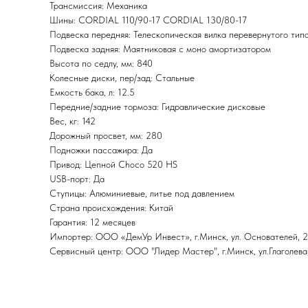
Трансмиссия: Механика
Шины: CORDIAL 110/90-17 CORDIAL 130/80-17
Подвеска передняя: Телескопическая вилка перевернутого ти
Подвеска задняя: Маятниковая с моно амортизатором
Высота по седлу, мм: 840
Колесные диски, пер/зад: Стальные
Емкость бака, л: 12.5
Передние/задние тормоза: Гидравлические дисковые
Вес, кг: 142
Дорожный просвет, мм: 280
Подножки пассажира: Да
Привод: Цепной Choco 520 HS
USB-порт: Да
Ступицы: Алюминиевые, литье под давлением
Страна происхождения: Китай
Гарантия: 12 месяцев
Импортер: ООО «ДемУр Инвест», г.Минск, ул. Основателей, 27
Сервисный центр: ООО "Лидер Мастер", г.Минск, ул.Глаголева,