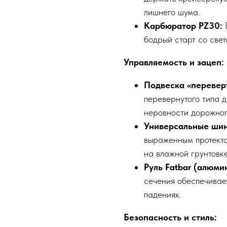
лишнего шума.
Карбюратор PZ30:
бодрый старт со све
Управляемость и зацеп:
Подвеска «переве
перевернутого типа д
неровности дорожног
Универсальные шин
выраженным протекто
на влажной грунтовке
Руль Fatbar (алюми
сечения обеспечивает
падениях.
Безопасность и стиль: