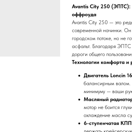
Avantis City 250 (ЭПТС)
оффроуда
Avantis City 250 — это ре
современной начинки. Он с
городском потоке, но не г
асфальт. Благодаря ЭПТС 
дороги общего пользовани
Технологии комфорта и 
Двигатель Loncin 1
балансирным валом. 
минимуму — ваши руки
Масляный радиато
мотор не боится глух
охлаждение масла су
6-ступенчатая КПП
держать крейсерскую