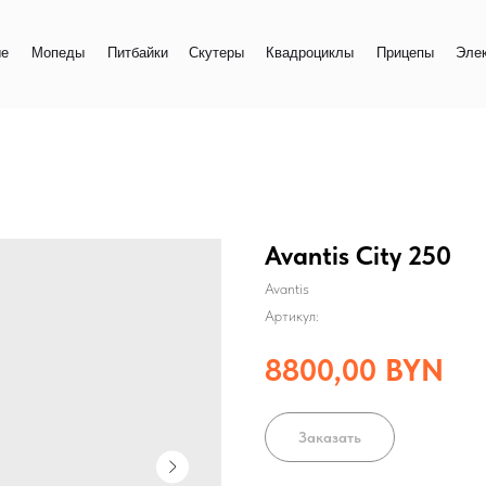
+
еды
Питбайки
Скутеры
Квадроциклы
Прицепы
Электро
+
Avantis Сity 250
Avantis
Артикул:
8800,00
BYN
Заказать