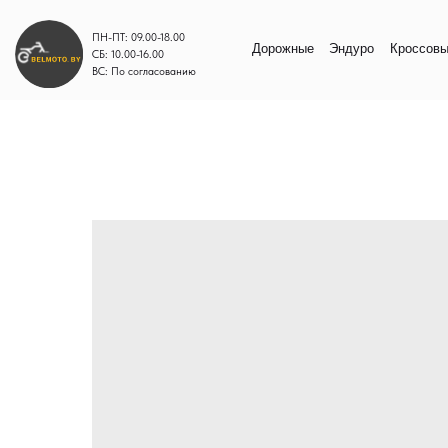
ПН-ПТ: 09.00-18.00
Дорожные
Эндуро
Кроссовые
Моп
СБ: 10.00-16.00
ВС: По согласованию