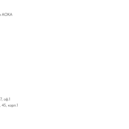
па AOKA
, оф.1
 45, корп.1