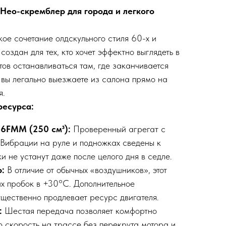
: Нео-скремблер для города и легкого
дкое сочетание олдскульного стиля 60-х и
оздан для тех, кто хочет эффектно выглядеть в
отов останавливаться там, где заканчивается
вы легально выезжаете из салона прямо на
я.
ресурса:
66FMM (250 см³):
Проверенный агрегат с
Вибрации на руле и подножках сведены к
 не устанут даже после целого дня в седле.
р:
В отличие от обычных «воздушников», этот
их пробок в +30°C. Дополнительное
щественно продлевает ресурс двигателя.
:
Шестая передача позволяет комфортно
 скорость на трассе без перекрута мотора и