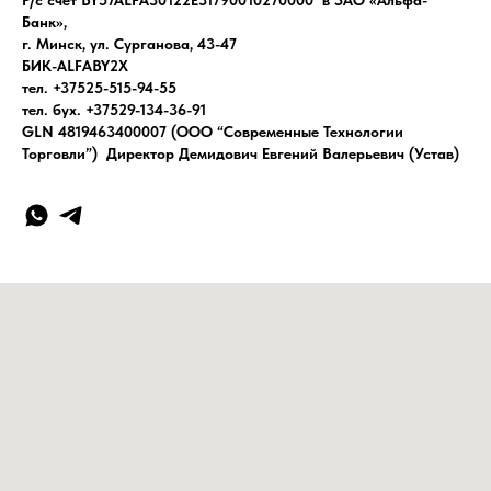
Р/с счет BY57ALFA30122E31790010270000 в ЗАО «Альфа-
Банк»,
г. Минск, ул. Сурганова, 43-47
БИК-ALFABY2X
тел. +37525-515-94-55
тел. бух. +37529-134-36-91
GLN 4819463400007 (ООО “Современные Технологии
Торговли”) Директор Демидович Евгений Валерьевич (Устав)