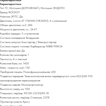
Характеристики
Характеристики
Тип ТС: Мотоцикл ДОРОЖНЫЙ / Мотоцикл ЭНДУРО
Бренд: ROCKOT
Наличие ЭПТС: Да
Двигатель: Loncin 4T 176FMN (YB300H), 4-х клапанный
Объем двигателя, см3: 286
Мощность двигателя, л.с.: 24.47
Коробка передач: 5-ступенчатая
Система охлаждения: Воздушная
Система запуска: Кикстартер / Электростартер
Система подачи топлива: Карбюратор NIBBI PWK34
Балансирный вал: Да
Количество цилиндров: 1
Тактность: 4-x тактный
Колесная база, мм: 1450
Макс. скорость, км/ч: 130
Приборная панель: Полнофункциональная, LЕD
Подвеска передняя: Телескопическая вилка перевернутого типа 41/53/58-910
однокартриджная нерегулируемая
Подвеска задняя: Моноамортизатор
Высота по седлу, мм: 930
Покрышки, пер/зад: 90:100-21/120/90-18
Колесные диски, пер/зад: Стальные, 21/18
Протектор колеса: Кросс