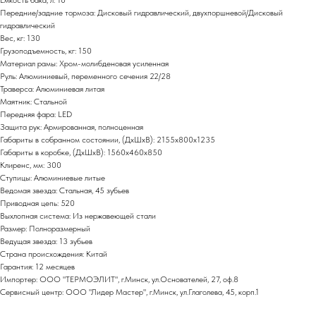
Емкость бака, л: 10
Передние/задние тормоза: Дисковый гидравлический, двухпоршневой/Дисковый
гидравлический
Вес, кг: 130
Грузоподъемность, кг: 150
Материал рамы: Хром-молибденовая усиленная
Руль: Алюминиевый, переменного сечения 22/28
Траверса: Алюминиевая литая
Маятник: Стальной
Передняя фара: LED
Защита рук: Армированная, полноценная
Габариты в собранном состоянии, (ДхШхВ): 2155х800х1235
Габариты в коробке, (ДхШхВ): 1560х460х850
Клиренс, мм: 300
Ступицы: Алюминиевые литые
Ведомая звезда: Стальная, 45 зубьев
Приводная цепь: 520
Выхлопная система: Из нержавеющей стали
Размер: Полноразмерный
Ведущая звезда: 13 зубьев
Страна происхождения: Китай
Гарантия: 12 месяцев
Импортер: ООО "ТЕРМОЭЛИТ", г.Минск, ул.Основателей, 27, оф.8
Сервисный центр: ООО "Лидер Мастер", г.Минск, ул.Глаголева, 45, корп.1