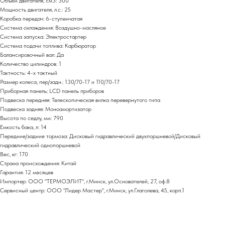
Объем двигателя, см3: 300
Мощность двигателя, л.с.: 25
Коробка передач: 6-ступенчатая
Система охлаждения: Воздушно-масляное
Система запуска: Электростартер
Система подачи топлива: Карбюратор
Балансировочный вал: Да
Количество цилиндров: 1
Тактность: 4-x тактный
Размер колеса, пер/задн.: 130/70-17 и 110/70-17
Приборная панель: LCD панель приборов
Подвеска передняя: Телескопическая вилка перевернутого типа
Подвеска задняя: Моноамортизатор
Высота по седлу, мм: 790
Емкость бака, л: 14
Передние/задние тормоза: Дисковый гидравлический двухпоршневой/Дисковый
гидравлический однопоршневой
Вес, кг: 170
Страна происхождения: Китай
Гарантия: 12 месяцев
Импортер: ООО "ТЕРМОЭЛИТ", г.Минск, ул.Основателей, 27, оф.8
Сервисный центр: ООО "Лидер Мастер", г.Минск, ул.Глаголева, 45, корп.1