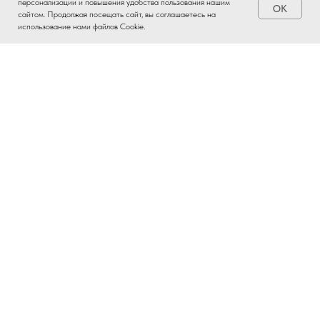
персонализации и повышения удобства пользования нашим
OK
Заказать
сайтом. Продолжая посещать сайт, вы соглашаетесь на
использование нами файлов Cookie.