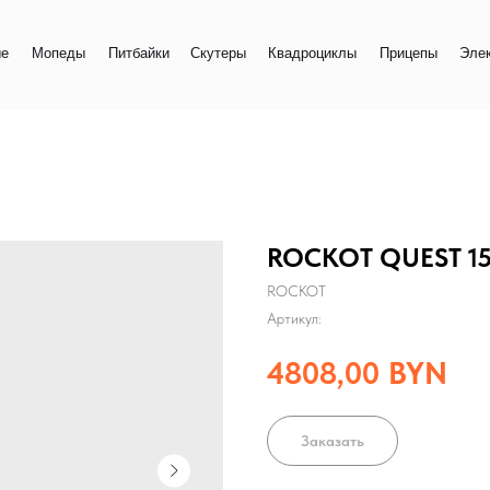
+
еды
Питбайки
Скутеры
Квадроциклы
Прицепы
Электро
+
ROCKOT QUEST 1
ROCKOT
Артикул:
4808,00
BYN
Заказать