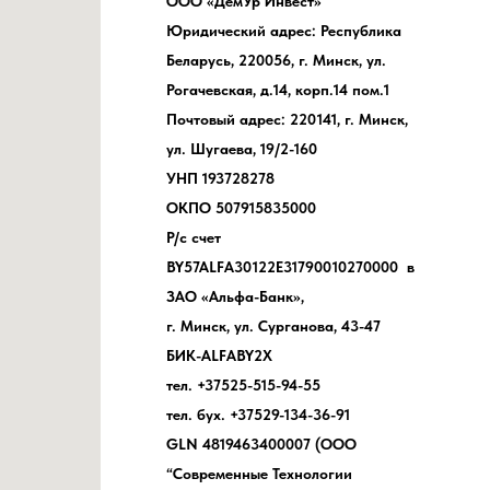
ООО «ДемУр Инвест»
Юридический адрес: Республика
Беларусь, 220056, г. Минск, ул.
Рогачевская, д.14, корп.14 пом.1
Почтовый адрес: 220141, г. Минск,
ул. Шугаева, 19/2-160
УНП 193728278
ОКПО 507915835000
Р/с счет
BY57ALFA30122E31790010270000 в
ЗАО «Альфа-Банк»,
г. Минск, ул. Сурганова, 43-47
БИК-ALFABY2X
тел. +37525-515-94-55
тел. бух. +37529-134-36-91
GLN 4819463400007 (ООО
“Современные Технологии