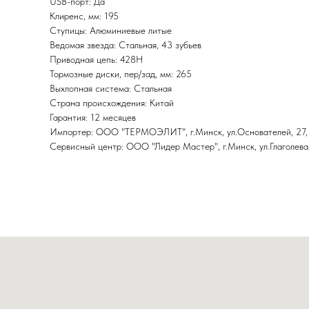
USB-порт: Да
Клиренс, мм: 195
Ступицы: Алюминиевые литые
Ведомая звезда: Стальная, 43 зубьев
Приводная цепь: 428Н
Тормозные диски, пер/зад, мм: 265
Выхлопная система: Стальная
Страна происхождения: Китай
Гарантия: 12 месяцев
Импортер: ООО "ТЕРМОЭЛИТ", г.Минск, ул.Основателей, 27,
Сервисный центр: ООО "Лидер Мастер", г.Минск, ул.Глаголева,