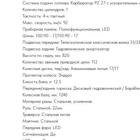
Система подачи топлива: Карбюратор PZ 27 с ускорительным 
Количество цилиндров: 1
Тактность: 4-x тактный
Макс. скорость, км/ч: 92
Приборная панель: Полнофункциональная, LЕD
Шины: 100:90 - 17/110:90 - 17
Подвеска передняя: Телескопическая классическая вилка 31/3
Подвеска задняя: Гидравлические амортизатор
Высота по седлу, мм: 820
Количество звеньев приводной цепи: 112
Колесные диски, пер/зад: Алюминиевые литые 17/17
Протектор колеса: Эндуро
Емкость бака, л: 12.5
Передние/задние тормоза: Дисковый гидравлический / Бараба
Колесная база, мм: 1240
Материал рамы: Стальная, усиленная
Руль: Стальной, 22мм
Траверса: Стальная литая
Маятник: Стальной
Передняя фара: LED
Сигнализация: Да