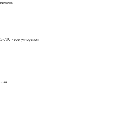
насосом
35-700 нерегулируемая
нный