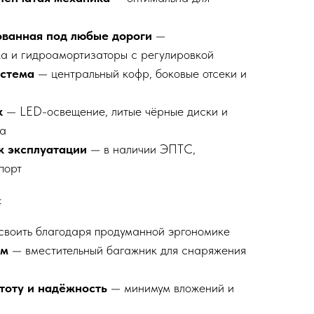
ованная под любые дороги
—
ка и гидроамортизаторы с регулировкой
истема
— центральный кофр, боковые отсеки и
к
— LED-освещение, литые чёрные диски и
ка
к эксплуатации
— в наличии ЭПТС,
порт
:
своить благодаря продуманной эргономике
ам
— вместительный багажник для снаряжения
стоту и надёжность
— минимум вложений и