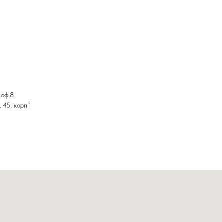
 оф.8
 45, корп.1