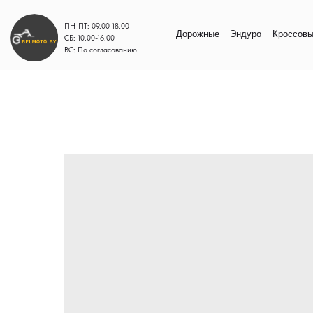
ПН-ПТ: 09.00-18.00
Дорожные
Эндуро
Кроссовые
Моп
СБ: 10.00-16.00
ВС: По согласованию