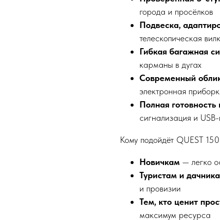
города и просёлков
Подвеска, адаптир
телескопическая вил
Гибкая багажная с
карманы в дугах
Современный обли
электронная прибор
Полная готовность 
сигнализация и USB-
Кому подойдёт QUEST 150
Новичкам
— легко о
Туристам и дачник
и провизии
Тем, кто ценит про
максимум ресурса