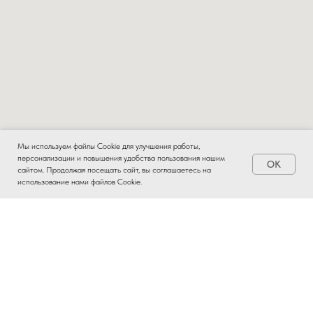
Мы используем файлы Cookie для улучшения работы,
персонализации и повышения удобства пользования нашим
OK
Заказать
сайтом. Продолжая посещать сайт, вы соглашаетесь на
использование нами файлов Cookie.