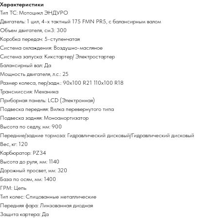
Характеристики
Тип ТС: Мотоцикл ЭНДУРО
Двигатель: 1 цил, 4-х тактный 175 FMN PR5, с балансирным валом
Объем двигателя, см3: 300
Коробка передач: 5-ступенчатая
Система охлаждения: Воздушно-масляное
Система запуска: Кикстартер/ Электростартер
Балансирный вал: Да
Мощность двигателя, л.с.: 25
Размер колеса, пер/задн.: 90х100 R21 110х100 R18
Трансмиссия: Механика
Приборная панель: LCD (Электронная)
Подвеска передняя: Вилка перевернутого типа
Подвеска задняя: Моноамортизатор
Высота по седлу, мм: 900
Передние/задние тормоза: Гидравлический дисковый/Гидравлический дисковый
Вес, кг: 120
Карбюратор: PZ34
Высота до руля, мм: 1140
Дорожный просвет, мм: 320
База по осям, мм: 1400
ГРМ: Цепь
Тип колес: Спицованные металлические
Передняя фара: Линзованная диодная
Защита картера: Да