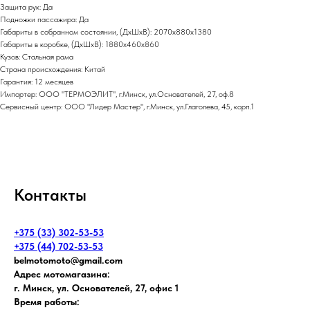
Защита рук: Да
Подножки пассажира: Да
Габариты в собранном состоянии, (ДхШхВ): 2070х880х1380
Габариты в коробке, (ДхШхВ): 1880х460х860
Кузов: Стальная рама
Страна происхождения: Китай
Гарантия: 12 месяцев
Импортер: ООО "ТЕРМОЭЛИТ", г.Минск, ул.Основателей, 27, оф.8
Сервисный центр: ООО "Лидер Мастер", г.Минск, ул.Глаголева, 45, корп.1
Контакты
+375 (33) 302-53-53
+375 (44) 702-53-53
belmotomoto@gmail.com
Адрес мотомагазина:
г. Минск, ул. Основателей, 27, офис 1
Время работы: