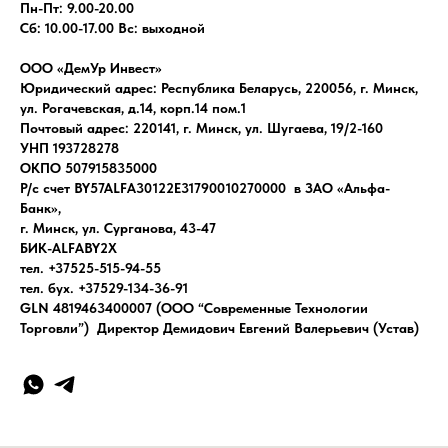
Пн-Пт: 9.00-20.00
Сб: 10.00-17.00 Вс: выходной
ООО «ДемУр Инвест»
Юридический адрес: Республика Беларусь, 220056, г. Минск,
ул. Рогачевская, д.14, корп.14 пом.1
Почтовый адрес: 220141, г. Минск, ул. Шугаева, 19/2-160
УНП 193728278
ОКПО 507915835000
Р/с счет BY57ALFA30122E31790010270000 в ЗАО «Альфа-
Банк»,
г. Минск, ул. Сурганова, 43-47
БИК-ALFABY2X
тел. +37525-515-94-55
тел. бух. +37529-134-36-91
GLN 4819463400007 (ООО “Современные Технологии
Торговли”) Директор Демидович Евгений Валерьевич (Устав)