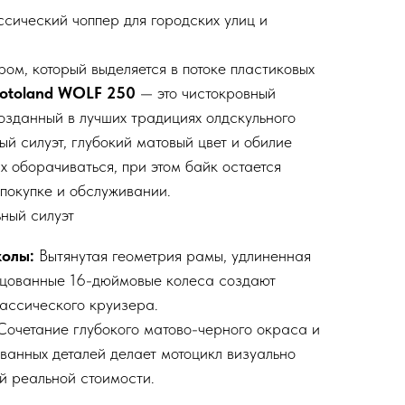
ический чоппер для городских улиц и
ом, который выделяется в потоке пластиковых
otoland WOLF 250
— это чистокровный
озданный в лучших традициях олдскульного
ый силуэт, глубокий матовый цвет и обилие
х оборачиваться, при этом байк остается
покупке и обслуживании.
ьный силуэт
колы:
Вытянутая геометрия рамы, удлиненная
ицованные 16-дюймовые колеса создают
лассического круизера.
очетание глубокого матово-черного окраса и
анных деталей делает мотоцикл визуально
й реальной стоимости.