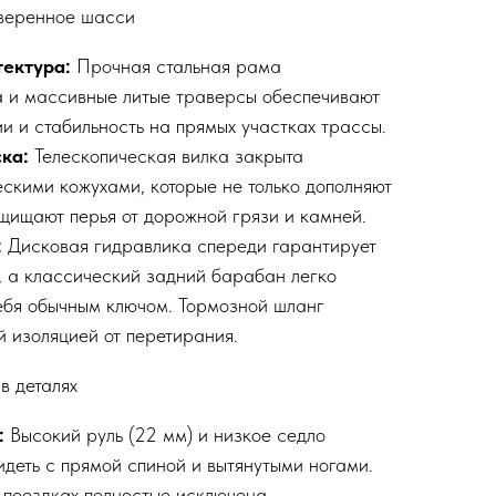
веренное шасси
тектура:
Прочная стальная рама
а и массивные литые траверсы обеспечивают
и и стабильность на прямых участках трассы.
ка:
Телескопическая вилка закрыта
скими кожухами, которые не только дополняют
ащищают перья от дорожной грязи и камней.
:
Дисковая гидравлика спереди гарантирует
, а классический задний барабан легко
ебя обычным ключом. Тормозной шланг
 изоляцией от перетирания.
в деталях
:
Высокий руль (22 мм) и низкое седло
идеть с прямой спиной и вытянутыми ногами.
 поездках полностью исключена.