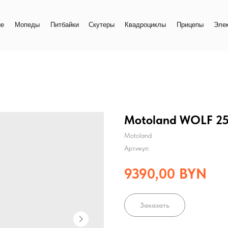
+
еды
Питбайки
Скутеры
Квадроциклы
Прицепы
Электро
+
Motoland WOLF 2
Motoland
Артикул:
9390,00
BYN
Заказать