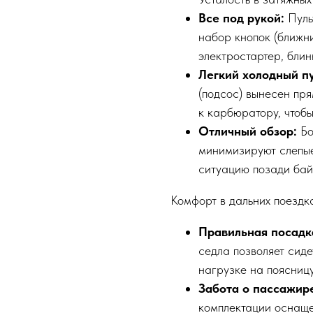
Все под рукой:
Пуль
набор кнопок (ближни
электростартер, блин
Легкий холодный пу
(подсос) вынесен пря
к карбюратору, чтоб
Отличный обзор:
Бо
минимизируют слепые
ситуацию позади бай
Комфорт в дальних поездк
Правильная посадк
седла позволяет сиде
нагрузке на поясницу
Забота о пассажир
комплектации оснаще