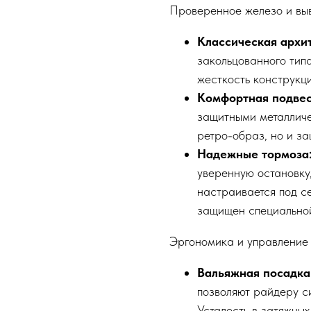
Проверенное железо и вы
Классическая архи
закольцованного тип
жесткость конструкци
Комфортная подвес
защитными металличе
ретро-образ, но и з
Надежные тормоза
уверенную остановку
настраивается под с
защищен специальной
Эргономика и управление 
Вальяжная посадка
позволяют райдеру с
Усталость в затяжных