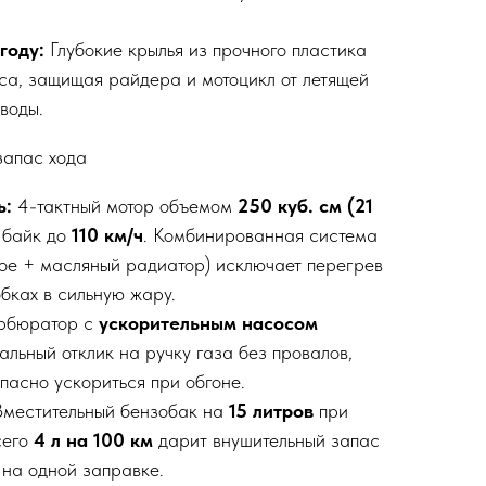
году:
Глубокие крылья из прочного пластика
еса, защищая райдера и мотоцикл от летящей
 воды.
запас хода
ь:
4-тактный мотор объемом
250 куб. см (21
 байк до
110 км/ч
. Комбинированная система
ое + масляный радиатор) исключает перегрев
бках в сильную жару.
рбюратор с
ускорительным насосом
льный отклик на ручку газа без провалов,
пасно ускориться при обгоне.
местительный бензобак на
15 литров
при
сего
4 л на 100 км
дарит внушительный запас
 на одной заправке.