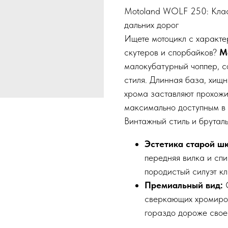
Motoland WOLF 250: Класс
дальних дорог
Ищете мотоцикл с характер
скутеров и спорбайков?
M
малокубатурный чоппер, с
стиля. Длинная база, хищн
хрома заставляют прохожи
максимально доступным в 
Винтажный стиль и брутал
Эстетика старой ш
передняя вилка и сп
породистый силуэт к
Премиальный вид:
С
сверкающих хромиров
гораздо дороже свое