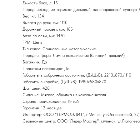
Емкость бака, л: 15
Передние/задние тормоза: дисковый; однопоршневой суппорт 
Вес, кг: 154
Высота до руля, мм: 1110
Дорожный просвет, мм: 185
База по осям, мм: 1470
ГРМ: Цепь
Тип колес: Спицованные металлические
Передняя фара: Лампа накаливания (ближний, дальний)
Багажник: Да
Подножки пассажира: Да
Габариты в собранном состоянии, (ДхШхВ): 2210х870х1110
Габариты в коробке, (ДхШхВ): 1980х580х870
Шаг цепи: 428
Сидение: Мягкое, обшивка из кожзаменителя
Страна происхождения: Китай
Гарантия: 12 месяцев
Импортер: ООО "ТЕРМОЭЛИТ", г.Минск, ул.Основателей, 27,
Сервисный центр: ООО "Лидер Мастер", г.Минск, ул.Глаголева,