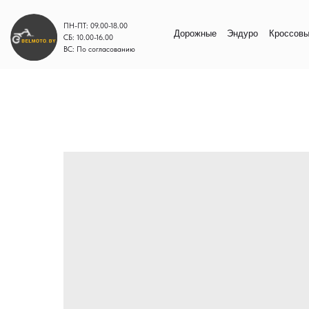
ПН-ПТ: 09.00-18.00
Дорожные
Эндуро
Кроссовые
Моп
СБ: 10.00-16.00
ВС: По согласованию