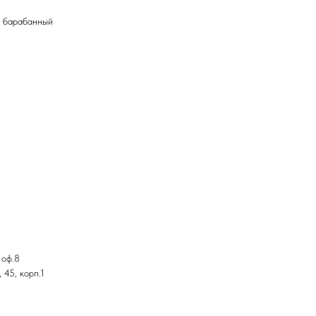
/ барабанный
 оф.8
 45, корп.1