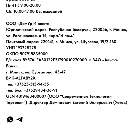
Пн-Пт: 9.00-20.00
Сб: 10.00-17.00 Вс: выходной
ООО «ДемУр Инвест»
Юридический адрес: Республика Беларусь, 220056, г. Минск,
ул. Рогачевская, д.14, корп.14 пом.1
Почтовый адрес: 220141, г. Минск, ул. Шугаева, 19/2-160
УНП 193728278
ОКПО 507915835000
Р/с счет BY57ALFA30122E31790010270000 в ЗАО «Альфа-
Банк»,
г. Минск, ул. Сурганова, 43-47
БИК-ALFABY2X
тел. +37525-515-94-55
тел. бух. +37529-134-36-91
GLN 4819463400007 (ООО “Современные Технологии
Торговли”) Директор Демидович Евгений Валерьевич (Устав)