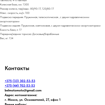
Тактность: 4-x тактный
Колесная база, мм: 1300
Размер колеса, пер/задн.: 80/90-17, 120/80-17
Макс. скорость, км/ч: 100
Подвеска передняя: Пружинная, телескопическая , с двумя гидравлическими
амортизаторами
Подвеска задняя: Пружинная, маятниковая, с двумя гидравлическими амортизаторами
Емкость бака, л: 17
Передние/задние тормоза: Дисковые/Барабанные
Вес, кг: 134
Контакты
+375 (33) 302-53-53
+375 (44) 702-53-53
belmotomoto@gmail.com
Адрес мотомагазина:
г. Минск, ул. Основателей, 27, офис 1
Время работы: