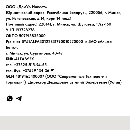
ООО «ДемУр Инвест»
Юридический адрес: Республика Беларусь, 220056, г. Минск,
ул. Рогачевская, д.14, корп.14 пом.1
Почтовый адрес: 220141, г. Минск, ул. Шугаева, 19/2-160
УНП 193728278
ОКПО 507915835000
Р/с счет BY57ALFA30122E31790010270000 в ЗАО «Альфа-
Банк»,
г. Минск, ул. Сурганова, 43-47
БИК-ALFABY2X
тел. +37525-515-94-55
тел. бух. +37529-134-36-91
GLN 4819463400007 (ООО “Современные Технологии
Торговли”) Директор Демидович Евгений Валерьевич (Устав)