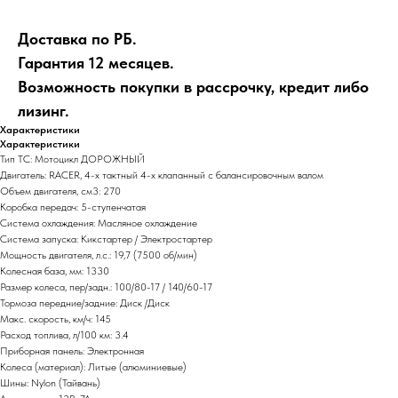
Доставка по РБ.
Гарантия 12 месяцев.
Возможность покупки в рассрочку, кредит либо
лизинг.
Характеристики
Характеристики
Тип ТС: Мотоцикл ДОРОЖНЫЙ
Двигатель: RACER, 4-х тактный 4-х клапанный с балансировочным валом
Объем двигателя, см3: 270
Коробка передач: 5-ступенчатая
Система охлаждения: Масляное охлаждение
Система запуска: Кикстартер / Электростартер
Мощность двигателя, л.с.: 19,7 (7500 об/мин)
Колесная база, мм: 1330
Размер колеса, пер/задн.: 100/80-17 / 140/60-17
Тормоза передние/задние: Диск /Диск
Макс. скорость, км/ч: 145
Расход топлива, л/100 км: 3.4
Приборная панель: Электронная
Колеса (материал): Литые (алюминиевые)
Шины: Nylon (Тайвань)