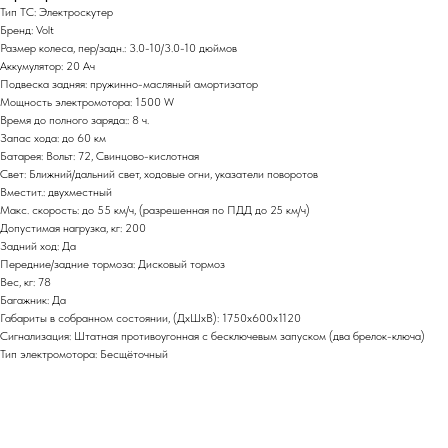
Тип ТС: Электроскутер
Бренд: Volt
Размер колеса, пер/задн.: 3.0-10/3.0-10 дюймов
Аккумулятор: 20 Ач
Подвеска задняя: пружинно-масляный амортизатор
Мощность электромотора: 1500 W
Время до полного заряда:: 8 ч.
Запас хода: до 60 км
Батарея: Вольт: 72, Свинцово-кислотная
Свет: Ближний/дальний свет, ходовые огни, указатели поворотов
Вместит.: двухместный
Макс. скорость: до 55 км/ч, (разрешенная по ПДД до 25 км/ч)
Допустимая нагрузка, кг: 200
Задний ход: Да
Передние/задние тормоза: Дисковый тормоз
Вес, кг: 78
Багажник: Да
Габариты в собранном состоянии, (ДхШхВ): 1750x600x1120
Сигнализация: Штатная противоугонная с бесключевым запуском (два брелок-ключа)
Тип электромотора: Бесщёточный