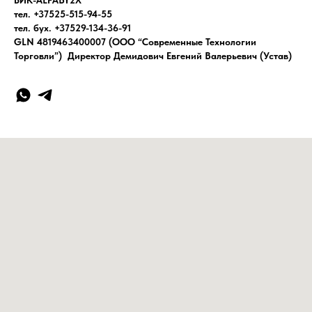
БИК-ALFABY2X
тел. +37525-515-94-55
тел. бух. +37529-134-36-91
GLN 4819463400007 (ООО “Современные Технологии
Торговли”) Директор Демидович Евгений Валерьевич (Устав)