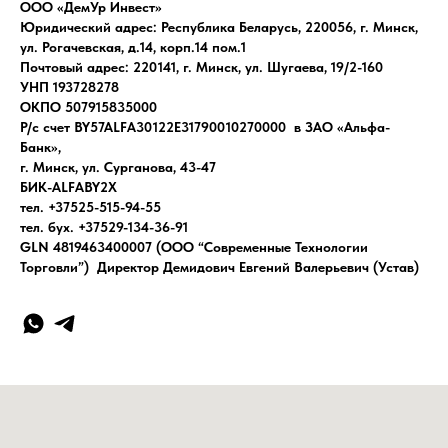
ООО «ДемУр Инвест»
Юридический адрес: Республика Беларусь, 220056, г. Минск,
ул. Рогачевская, д.14, корп.14 пом.1
Почтовый адрес: 220141, г. Минск, ул. Шугаева, 19/2-160
УНП 193728278
ОКПО 507915835000
Р/с счет BY57ALFA30122E31790010270000 в ЗАО «Альфа-
Банк»,
г. Минск, ул. Сурганова, 43-47
БИК-ALFABY2X
тел. +37525-515-94-55
тел. бух. +37529-134-36-91
GLN 4819463400007 (ООО “Современные Технологии
Торговли”) Директор Демидович Евгений Валерьевич (Устав)