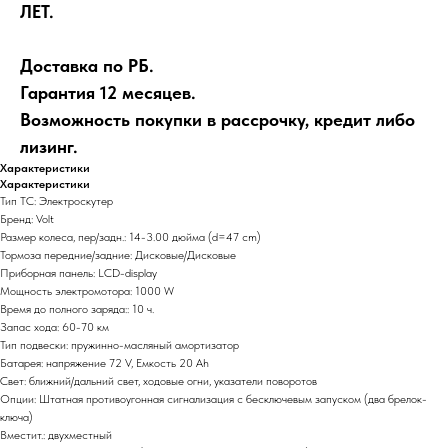
ЛЕТ.
Доставка по РБ.
Гарантия 12 месяцев.
Возможность покупки в рассрочку, кредит либо
лизинг.
Характеристики
Характеристики
Тип ТС: Электроскутер
Бренд: Volt
Размер колеса, пер/задн.: 14-3.00 дюйма (d=47 сm)
Тормоза передние/задние: Дисковые/Дисковые
Приборная панель: LCD-display
Мощность электромотора: 1000 W
Время до полного заряда:: 10 ч.
Запас хода: 60-70 км
Тип подвески: пружинно-масляный амортизатор
Батарея: напряжение 72 V, Емкость 20 Ah
Свет: ближний/дальний свет, ходовые огни, указатели поворотов
Опции: Штатная противоугонная сигнализация с бесключевым запуском (два брелок-
ключа)
Вместит.: двухместный