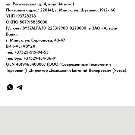
ул. Рогачевская, д.14, корп.14 пом.1
Почтовый адрес: 220141, г. Минск, ул. Шугаева, 19/2-160
УНП 193728278
ОКПО 507915835000
Р/с счет BY57ALFA30122E31790010270000 в ЗАО «Альфа-
Банк»,
г. Минск, ул. Сурганова, 43-47
БИК-ALFABY2X
тел. +37525-515-94-55
тел. бух. +37529-134-36-91
GLN 4819463400007 (ООО “Современные Технологии
Торговли”) Директор Демидович Евгений Валерьевич (Устав)