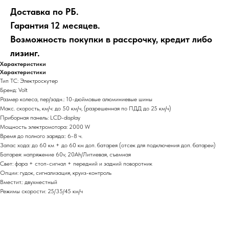
Доставка по РБ.
Гарантия 12 месяцев.
Возможность покупки в рассрочку, кредит либо
лизинг.
Характеристики
Характеристики
Тип ТС: Электроскутер
Бренд: Volt
Размер колеса, пер/задн.: 10-дюймовые алюминиевые шины
Макс. скорость, км/ч: до 50 км/ч, (разрешенная по ПДД до 25 км/ч)
Приборная панель: LCD-display
Мощность электромотора: 2000 W
Время до полного заряда:: 6-8 ч.
Запас хода: до 60 км + до 60 км доп. батарея (отсек для подключения доп. батареи)
Батарея: напряжение 60v, 20Ah/Литиевая, съемная
Свет: фара + стоп-сигнал + передний и задний поворотник
Опции: гудок, сигнализация, круиз-контроль
Вместит.: двухместный
Режимы скорости: 25/35/45 км/ч