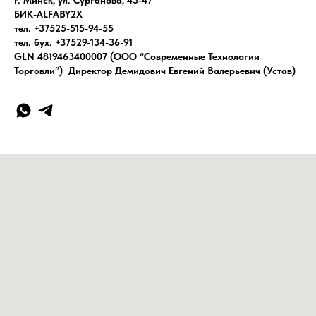
г. Минск, ул. Сурганова, 43-47
БИК-ALFABY2X
тел. +37525-515-94-55
тел. бух. +37529-134-36-91
GLN 4819463400007 (ООО “Современные Технологии
Торговли”) Директор Демидович Евгений Валерьевич (Устав)