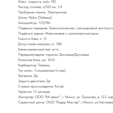
Макс. скорость, км/ч: 145
Расход топлива, л/100 км: 3.4
Приборная панель: Электронная
Шины: Nylon (Тайвань)
Аккумулятор: 12V/7Ah
Подвеска передняя: Телескопическая с регулировкой жесткост
Подвеска задняя: Маятниковая с моноамортизатором
Емкость бака, л: 12
Допустимая нагрузка, кг: 188
Балансировочный вал: есть
Передние/задние тормоза: Дисковые/Дисковые
Колесная база, мм: 1430
Карбюратор: Тайвань
Тип колес: Cпицованные (сталь)
Багажник: Да
Защита двигателя: Да
Страна происхождения: Китай
Гарантия: 12 месяцев
Импортер: ООО "БК-авант", г. Минск, ул. Лынькова, д. 123, корп
Сервисный центр: ООО "Лидер Мастер", г.Минск, ул.Глаголева,