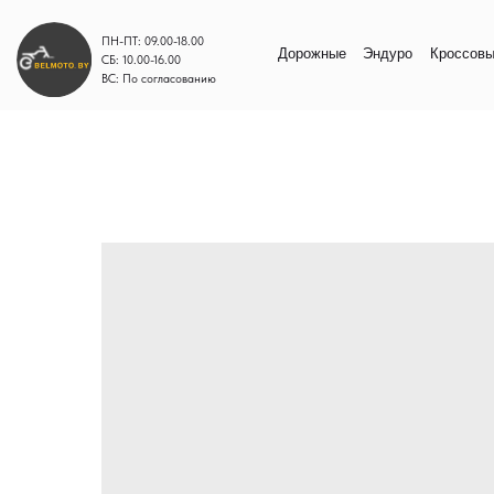
ПН-ПТ: 09.00-18.00
Дорожные
Эндуро
Кроссовые
Моп
СБ: 10.00-16.00
ВС: По согласованию