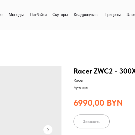
+
еды
Питбайки
Скутеры
Квадроциклы
Прицепы
Электро
+
Racer ZWC2 - 30
Racer
Артикул:
6990,00
BYN
Заказать