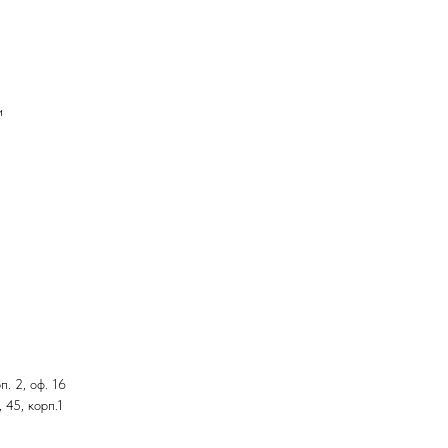
и
. 2, оф. 16
 45, корп.1