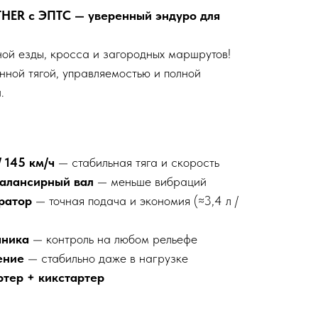
ER с ЭПТС — уверенный эндуро для
ой езды, кросса и загородных маршрутов!
ной тягой, управляемостью и полной
.
 / 145 км/ч
— стабильная тяга и скорость
 балансирный вал
— меньше вибраций
ратор
— точная подача и экономия (≈3,4 л /
аника
— контроль на любом рельефе
ение
— стабильно даже в нагрузке
ртер + кикстартер