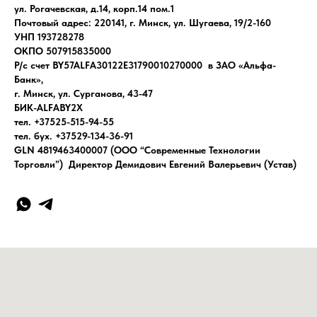
ул. Рогачевская, д.14, корп.14 пом.1
Почтовый адрес: 220141, г. Минск, ул. Шугаева, 19/2-160
УНП 193728278
ОКПО 507915835000
Р/с счет BY57ALFA30122E31790010270000 в ЗАО «Альфа-
Банк»,
г. Минск, ул. Сурганова, 43-47
БИК-ALFABY2X
тел. +37525-515-94-55
тел. бух. +37529-134-36-91
GLN 4819463400007 (ООО “Современные Технологии
Торговли”) Директор Демидович Евгений Валерьевич (Устав)