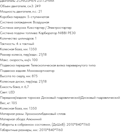
Двигатель: ZONGSHEN ZS172FMM
Объем двигателя, см3: 249
Мощность двигателя, л.с.: 21
Коробка передач: 5-ступенчатая
Система охлаждения: Воздушная
Система запуска: Кикстартер / Электростартер
Система подачи топлива: Карбюратор NIBBI PE30
Количество цилиндров: 1
Тактность: 4-x тактный
Колесная база, мм: 1350
Размер колеса, пер/задн.: 21/18
Макс. скорость, км/ч: 100
Подвеска передняя: Телескопическая вилка перевернутого типа
Подвеска задняя: Моноамортизатор
Высота по седлу, мм: 875
Колесные диски, пер/зад: 21/18
Емкость бака, л: 6,7
Свет: LED
Передние/задние тормоза: Дисковый гидравлический/Дисковый гидравлический
Вес, кг: 105
Колесная база, мм: 1350
Материал рамы: Хромомолибденовый сплав
Материал обода: Алюминий
Габариты в собранном состоянии, (ДхШхВ): 2010*840*1160
Габаритные размеры, мм:: 2010*840*1160