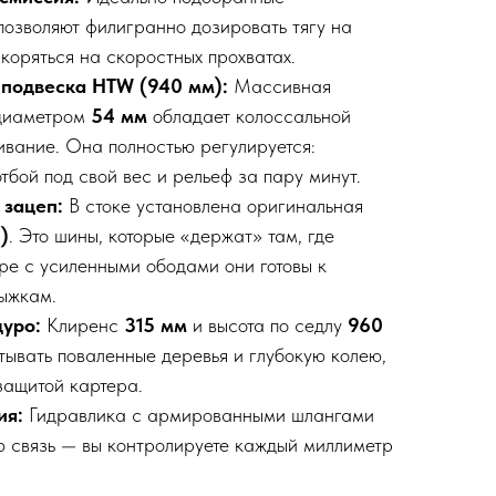
позволяют филигранно дозировать тягу на
коряться на скоростных прохватах.
подвеска HTW (940 мм):
Массивная
 диаметром
54 мм
обладает колоссальной
ивание. Она полностью регулируется:
тбой под свой вес и рельеф за пару минут.
зацеп:
В стоке установлена оригинальная
)
. Это шины, которые «держат» там, где
аре с усиленными ободами они готовы к
ыжкам.
дуро:
Клиренс
315 мм
и высота по седлу
960
тывать поваленные деревья и глубокую колею,
защитой картера.
ия:
Гидравлика с армированными шлангами
ю связь — вы контролируете каждый миллиметр