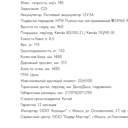
Макс. скорость, км/ч: 140
Зажигание: CDI
Аккумулятор: Литиевый аккумулятор 12V3A
Подвеска передняя: HTW Полностью настраиваемая Φ54*60 
Высота по седлу, мм: 960
Покрышки, пер/зад: Kenda 80/100-21 / Kenda 110/90-18
Емкость бака, л: 8,5
Вес, кг: 119
Грузоподъемность, кг: 150
Колесная база, мм: 1480
Дорожный просвет, мм: 315
База по осям, мм: 1480
ГРМ: Цепь
Максимальный крутящий момент: 25/6500
Тормозные диски, пер/зад, мм: Диск/Диск, гидравлика
Габаритные размеры, мм:: 2170*820*1290
Страна происхождения: Китай
Гарантия: 12 месяцев
Импортер: ООО "Агрощит", г. Минск, ул. Основателей, 27, оф. 
Сервисный центр: ООО "Лидер Мастер", г.Минск, ул.Глаголева,