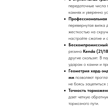
передаточные числа 
камнях и уверенно ус
Профессиональная 
перевернутая вилка
жесткостью на скруч
настройте сжатие и о
Бескомпромиссный 
резина
Kenda (21/18
другие скользят. В п
ударам о камни и пр
Геометрия хард-эн
мм
позволяют прогла
не боясь зацепиться 
Точность торможен
дает четкую обратну
тормозного пути.