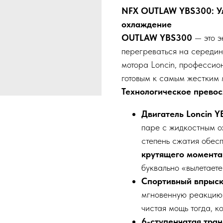
NFX OUTLAW YBS300: Ул
охлаждение
OUTLAW YBS300
— это э
перегреваться на середин
мотора Loncin, профессио
готовым к самым жестким 
Технологическое превос
Двигатель Loncin YB
паре с жидкостным о
степень сжатия обес
крутящего момента
буквально «вылетаете
Спортивный впрыск
мгновенную реакцию 
чистая мощь тогда, к
6-ступенчатая тран