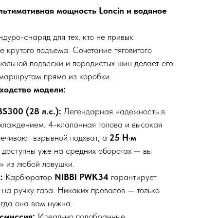
ьтимативная мощность Loncin и водяное
ндуро-снаряд для тех, кто не привык
е крутого подъема. Сочетание тяговитого
нальной подвески и породистых шин делает его
маршрутам прямо из коробки.
ходство модели:
S300 (28 л.с.):
Легендарная надежность в
хлаждением. 4-клапанная голова и высокая
печивают взрывной подхват, а
25 Н·м
доступны уже на средних оборотах — вы
» из любой ловушки.
:
Карбюратор
NIBBI PWK34
гарантирует
на ручку газа. Никаких провалов — только
огда она вам нужна.
смиссия:
Идеально подобранные