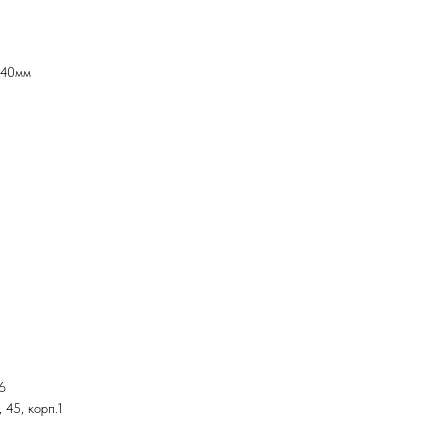
940мм
6
 45, корп.1