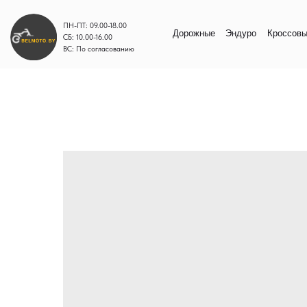
ПН-ПТ: 09.00-18.00
Дорожные
Эндуро
Кроссовые
Моп
СБ: 10.00-16.00
ВС: По согласованию