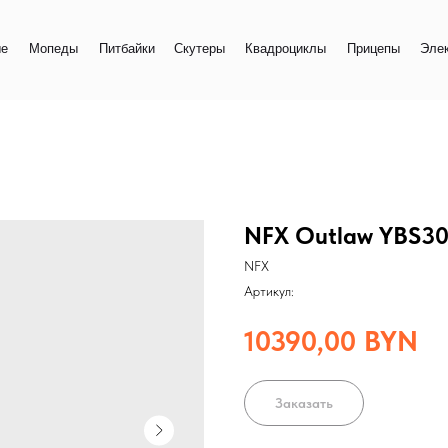
+
еды
Питбайки
Скутеры
Квадроциклы
Прицепы
Электро
+
NFX Outlaw YBS3
NFX
Артикул:
10390,00
BYN
Заказать