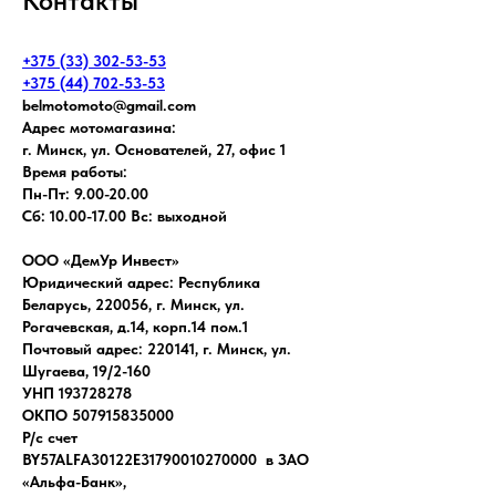
Контакты
+375 (33) 302-53-53
+375 (44) 702-53-53
belmotomoto@gmail.com
Адрес мотомагазина:
г. Минск, ул. Основателей, 27, офис 1
Время работы:
Пн-Пт: 9.00-20.00
Сб: 10.00-17.00 Вс: выходной
ООО «ДемУр Инвест»
Юридический адрес: Республика
Беларусь, 220056, г. Минск, ул.
Рогачевская, д.14, корп.14 пом.1
Почтовый адрес: 220141, г. Минск, ул.
Шугаева, 19/2-160
УНП 193728278
ОКПО 507915835000
Р/с счет
BY57ALFA30122E31790010270000 в ЗАО
«Альфа-Банк»,