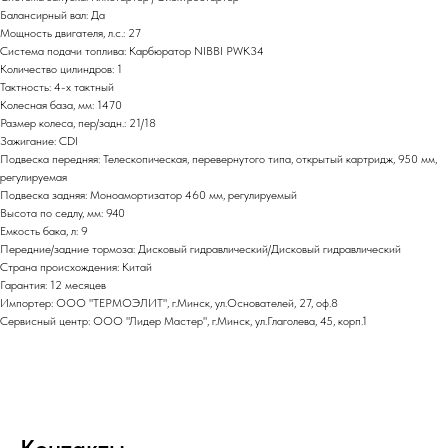
Балансирный вал: Да
Мощность двигателя, л.с.: 27
Система подачи топлива: Карбюратор NIBBI PWK34
Количество цилиндров: 1
Тактность: 4-x тактный
Колесная база, мм: 1470
Размер колеса, пер/задн.: 21/18
Зажигание: CDI
Подвеска передняя: Телескопическая, перевернутого типа, открытый картридж, 950 мм,
регулируемая
Подвеска задняя: Моноамортизатор 460 мм, регулируемый
Высота по седлу, мм: 940
Емкость бака, л: 9
Передние/задние тормоза: Дисковый гидравлический/Дисковый гидравлический
Страна происхождения: Китай
Гарантия: 12 месяцев
Импортер: ООО "ТЕРМОЭЛИТ", г.Минск, ул.Основателей, 27, оф.8
Сервисный центр: ООО "Лидер Мастер", г.Минск, ул.Глаголева, 45, корп.1