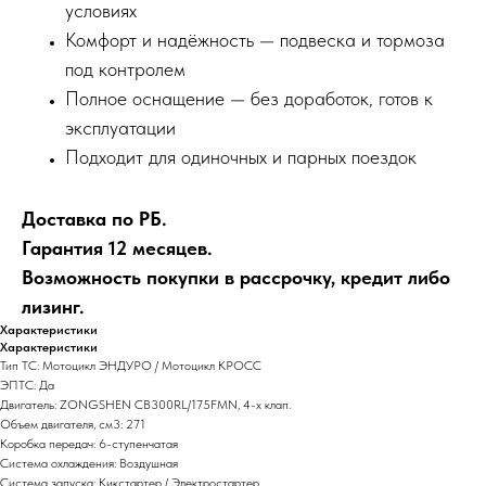
условиях
Комфорт и надёжность — подвеска и тормоза
под контролем
Полное оснащение — без доработок, готов к
эксплуатации
Подходит для одиночных и парных поездок
Доставка по РБ.
Гарантия 12 месяцев.
Возможность покупки в рассрочку, кредит либо
лизинг.
Характеристики
Характеристики
Тип ТС: Мотоцикл ЭНДУРО / Мотоцикл КРОСС
ЭПТС: Да
Двигатель: ZONGSHEN CB300RL/175FMN, 4-х клап.
Объем двигателя, см3: 271
Коробка передач: 6-ступенчатая
Система охлаждения: Воздушная
Система запуска: Кикстартер / Электростартер