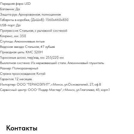
Передняя фара: LED
Багажник: Да
Защита рук: Армированная, полноценная
Габариты в коробке, (ДхШхВ): 1560х460х830
USB-порт: Да
Прогрессия: Стальная, с рычажной системой
Клиренс, мм: 350
Ступицы: Алюминиевые литые
Ведомая звезда: Стальная, 47 зубьев
Приводная цепь: КМС 520H
Тормозные диски, пер/зад, мм: 255/220 мм
Выхлопная система: Из нержавеющей стали. Алюминиевый глушитель
Размер: Полноразмерный
Страна происхождения: Китай
Гарантия: 12 месяцев
Импортер: ООО "ТЕРМОЭЛИТ", г.Минск, ул.Основателей, 27, оф.8
Сервисный центр: ООО "Лидер Мастер", г.Минск, ул.Глаголева, 45, корп.1
Контакты