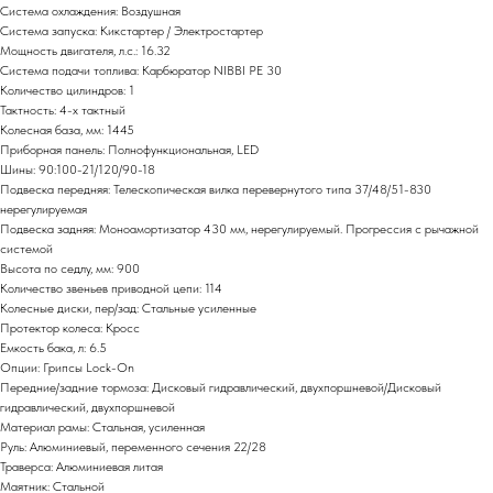
Система охлаждения: Воздушная
Система запуска: Кикстартер / Электростартер
Мощность двигателя, л.с.: 16.32
Система подачи топлива: Карбюратор NIBBI PE 30
Количество цилиндров: 1
Тактность: 4-x тактный
Колесная база, мм: 1445
Приборная панель: Полнофункциональная, LЕD
Шины: 90:100-21/120/90-18
Подвеска передняя: Телескопическая вилка перевернутого типа 37/48/51-830
нерегулируемая
Подвеска задняя: Моноамортизатор 430 мм, нерегулируемый. Прогрессия с рычажной
системой
Высота по седлу, мм: 900
Количество звеньев приводной цепи: 114
Колесные диски, пер/зад: Стальные усиленные
Протектор колеса: Кросс
Емкость бака, л: 6.5
Опции: Грипсы Lock-On
Передние/задние тормоза: Дисковый гидравлический, двухпоршневой/Дисковый
гидравлический, двухпоршневой
Материал рамы: Стальная, усиленная
Руль: Алюминиевый, переменного сечения 22/28
Траверса: Алюминиевая литая
Маятник: Стальной