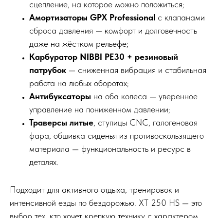
сцепление, на которое можно положиться;
Амортизаторы GPX Professional
с клапанами
сброса давления — комфорт и долговечность
даже на жёстком рельефе;
Карбуратор NIBBI PE30 + резиновый
патрубок
— сниженная вибрация и стабильная
работа на любых оборотах;
Антибуксаторы
на оба колеса — уверенное
управление на пониженном давлении;
Траверсы литые
, ступицы CNC, галогеновая
фара, обшивка сиденья из противоскользящего
материала — функциональность и ресурс в
деталях.
Подходит для активного отдыха, тренировок и
интенсивной езды по бездорожью. XT 250 HS — это
выбор тех, кто хочет крепкую технику с характером.