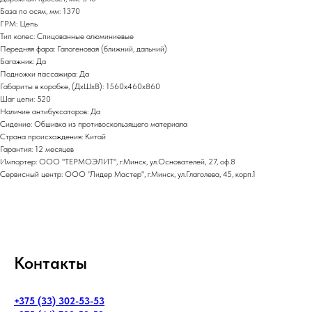
База по осям, мм: 1370
ГРМ: Цепь
Тип колес: Спицованные алюминиевые
Передняя фара: Галогеновая (ближний, дальний)
Багажник: Да
Подножки пассажира: Да
Габариты в коробке, (ДхШхВ): 1560x460x860
Шаг цепи: 520
Наличие антибуксаторов: Да
Сидение: Обшивка из противоскользящего материала
Страна происхождения: Китай
Гарантия: 12 месяцев
Импортер: ООО "ТЕРМОЭЛИТ", г.Минск, ул.Основателей, 27, оф.8
Сервисный центр: ООО "Лидер Мастер", г.Минск, ул.Глаголева, 45, корп.1
Контакты
+375 (33) 302-53-53