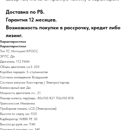
Доставка по РБ.
Гарантия 12 месяцев.
Возможность покупки в рассрочку, кредит либо
лизинг.
Характеристики
Характеристики
Тип ТС: Мотоцикл КРОСС
ЭПТС: Да
Двигатель: 172 FММ
Объем двигателя, см3: 250
Коробка передач: 5-ступенчатая
Система охлаждения: Воздушная
Система запуска: Кикстартер / Электростартер
Балансирный вал: Да
Мощность двигателя, л.с.: 21
Размер колеса, пер/задн.: 80х100 R21 110х100 R18
Трансмиссия: Механика
Приборная панель: LCD (Электронная)
Высота по седлу, мм: 920
Карбюратор: NIBBI PE 30
Высота до руля, мм: 1140
Дорожный просвет, мм: 340