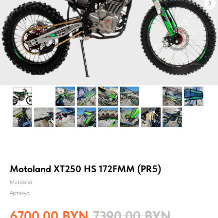
Motoland XT250 HS 172FMM (PR5)
Motoland
Артикул:
6700,00
BYN
7390,00
BYN