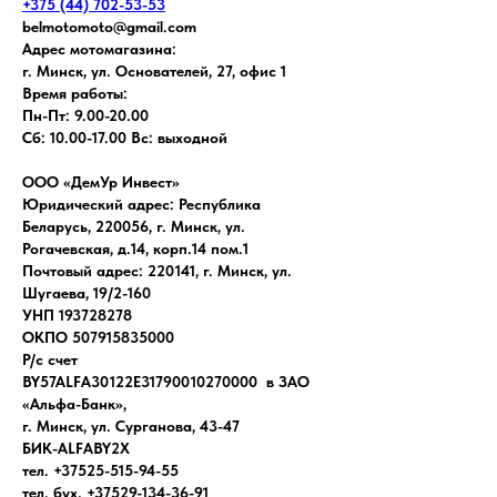
+375 (44) 702-53-53
belmotomoto@gmail.com
Адрес мотомагазина:
г. Минск, ул. Основателей, 27, офис 1
Время работы:
Пн-Пт: 9.00-20.00
Сб: 10.00-17.00 Вс: выходной
ООО «ДемУр Инвест»
Юридический адрес: Республика
Беларусь, 220056, г. Минск, ул.
Рогачевская, д.14, корп.14 пом.1
Почтовый адрес: 220141, г. Минск, ул.
Шугаева, 19/2-160
УНП 193728278
ОКПО 507915835000
Р/с счет
BY57ALFA30122E31790010270000 в ЗАО
«Альфа-Банк»,
г. Минск, ул. Сурганова, 43-47
БИК-ALFABY2X
тел. +37525-515-94-55
тел. бух. +37529-134-36-91