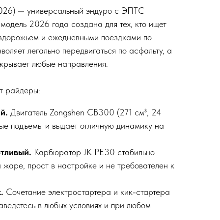
26) — универсальный эндуро с ЭПТС
одель 2026 года создана для тех, кто ищет
здорожьем и ежедневными поездками по
оляет легально передвигаться по асфальту, а
крывает любые направления.
т райдеры:
й.
Двигатель Zongshen CB300 (271 см³, 24
утые подъемы и выдает отличную динамику на
тливый.
Карбюратор JK PE30 стабильно
а жаре, прост в настройке и не требователен к
.
Сочетание электростартера и кик-стартера
заведетесь в любых условиях и при любом
.