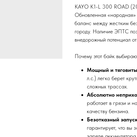
KAYO K1-L 300 ROAD (20
Обновленная «народная» м
баланс между жестким бе
городу. Наличие ЭПТС позв
внедорожный потенциал от
Почему этот байк выбираю
Мощный и тяговиты
л.с.) легко берет кр
сложных трассах.
Абсолютно неприхо
работает в грязи и н
качеству бензина.
Безотказный запуск
гарантирует, что вы 
заряде аккумулятора