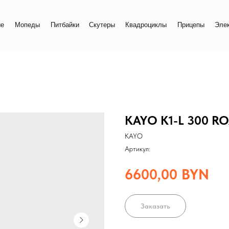
+
еды
Питбайки
Скутеры
Квадроциклы
Прицепы
Электро
+
KAYO K1-L 300 R
KAYO
Артикул:
6600,00
BYN
Заказать