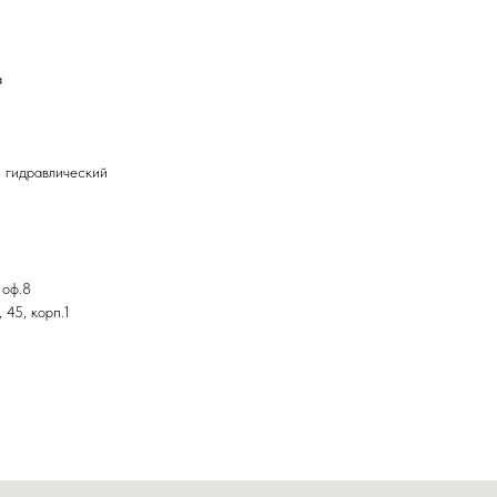
а
 гидравлический
 оф.8
 45, корп.1