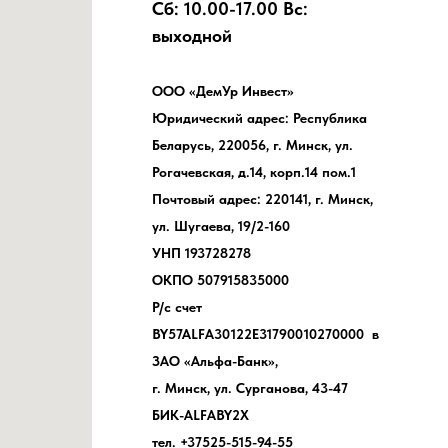
Сб: 10.00-17.00 Вс:
выходной
ООО «ДемУр Инвест»
Юридический адрес: Республика
Беларусь, 220056, г. Минск, ул.
Рогачевская, д.14, корп.14 пом.1
Почтовый адрес: 220141, г. Минск,
ул. Шугаева, 19/2-160
УНП 193728278
ОКПО 507915835000
Р/с счет
BY57ALFA30122E31790010270000 в
ЗАО «Альфа-Банк»,
г. Минск, ул. Сурганова, 43-47
БИК-ALFABY2X
тел. +37525-515-94-55