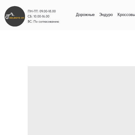
ПН-ПТ: 09.00-18.00
Дорожные
Эндуро
Кроссовые
Моп
СБ: 10.00-16.00
ВС: По согласованию