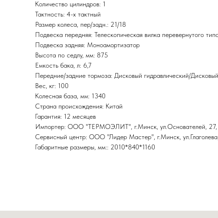
Количество цилиндров: 1
Тактность: 4-x тактный
Размер колеса, пер/задн.: 21/18
Подвеска передняя: Телескопическая вилка перевернутого тип
Подвеска задняя: Моноамортизатор
Высота по седлу, мм: 875
Емкость бака, л: 6,7
Передние/задние тормоза: Дисковый гидравлический/Дисковый
Вес, кг: 100
Колесная база, мм: 1340
Страна происхождения: Китай
Гарантия: 12 месяцев
Импортер: ООО "ТЕРМОЭЛИТ", г.Минск, ул.Основателей, 27,
Сервисный центр: ООО "Лидер Мастер", г.Минск, ул.Глаголева,
Габаритные размеры, мм:: 2010*840*1160