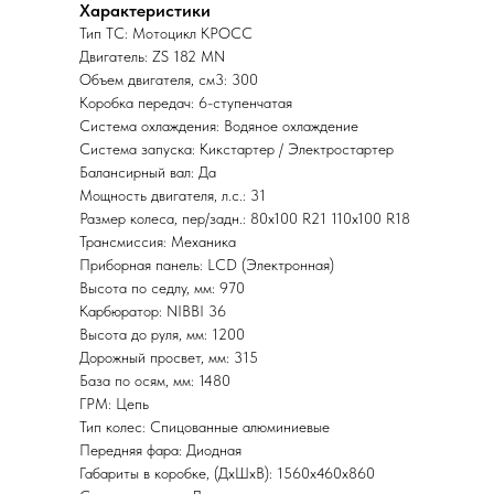
Характеристики
Тип ТС: Мотоцикл КРОСС
Двигатель: ZS 182 MN
Объем двигателя, см3: 300
Коробка передач: 6-ступенчатая
Система охлаждения: Водяное охлаждение
Система запуска: Кикстартер / Электростартер
Балансирный вал: Да
Мощность двигателя, л.с.: 31
Размер колеса, пер/задн.: 80х100 R21 110х100 R18
Трансмиссия: Механика
Приборная панель: LCD (Электронная)
Высота по седлу, мм: 970
Карбюратор: NIBBI 36
Высота до руля, мм: 1200
Дорожный просвет, мм: 315
База по осям, мм: 1480
ГРМ: Цепь
Тип колес: Спицованные алюминиевые
Передняя фара: Диодная
Габариты в коробке, (ДхШхВ): 1560x460x860