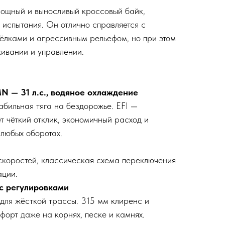
ощный и выносливый кроссовый байк,
 испытания. Он отлично справляется с
ёлками и агрессивным рельефом, но при этом
живании и управлении.
— 31 л.с., водяное охлаждение
абильная тяга на бездорожье. EFI —
т чёткий отклик, экономичный расход и
любых оборотах.
скоростей, классическая схема переключения
ации.
с регулировками
для жёсткой трассы. 315 мм клиренс и
форт даже на корнях, песке и камнях.