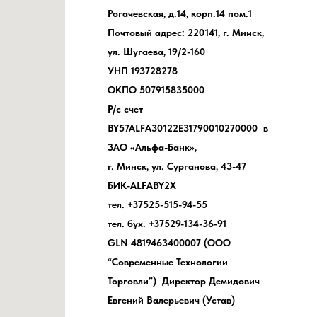
Рогачевская, д.14, корп.14 пом.1
Почтовый адрес: 220141, г. Минск,
ул. Шугаева, 19/2-160
УНП 193728278
ОКПО 507915835000
Р/с счет
BY57ALFA30122E31790010270000 в
ЗАО «Альфа-Банк»,
г. Минск, ул. Сурганова, 43-47
БИК-ALFABY2X
тел. +37525-515-94-55
тел. бух. +37529-134-36-91
GLN 4819463400007 (ООО
“Современные Технологии
Торговли”) Директор Демидович
Евгений Валерьевич (Устав)