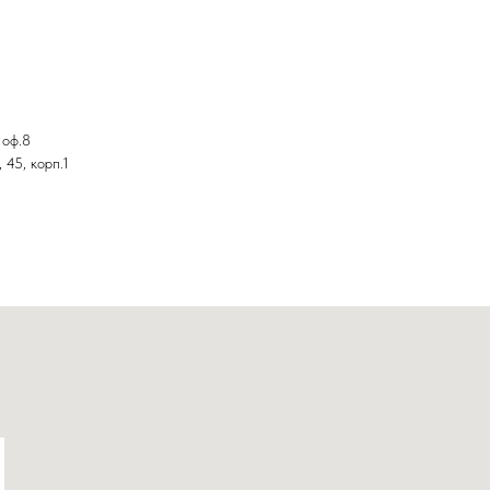
 оф.8
 45, корп.1