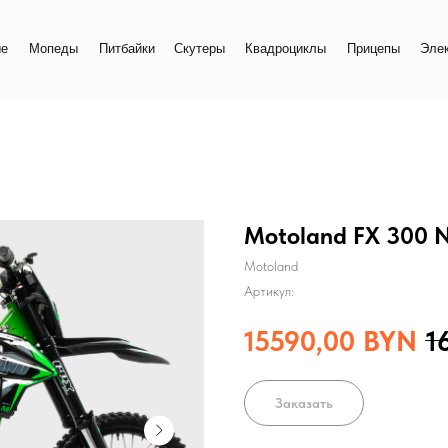
+
еды
Питбайки
Скутеры
Квадроциклы
Прицепы
Электро
+
Motoland FX 300 
Motoland
Артикул:
15590,00
BYN
1
Заказать