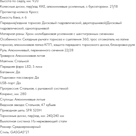
Высота по седлу, мм: 920
Колесные диски, пер/зад: KKE, алюминиевые усиленные, с буксаторами. 21/18
Протектор колеса: Кросс
Емкость бака, л: 6
Передние/задние тормоза: Дисковый гидравлический, двухпоршневой/Дисковый
гидравлический, однопоршневой
Материал рамы: Хром-молибденовая усиленная с шестигранным сечением
Особенности: Складные рычаги тормоза и сцепления 360, трос отсекатель на лапке
тормоза, алюминиевая лапка КПП, защита переднего тормозного диска, блокировка руля
Руль: Алюминиевый, переменного сечения 22/28
Траверса: Алюминиевая литая
Маятник: Стальной
Передняя фара: LED, 5 линз
Багажник: Да
Подножки пассажира: Да
USB-порт: Да
Прогрессия: Стальная, с рычажной системой
Клиренс, мм: 280
Ступицы: Алюминиевые литые
Ведомая звезда: Стальная, 47 зубьев
Приводная цепь: SFR 520H
Тормозные диски, пер/зад, мм: 240/240 мм
Выхлопная система: Из нержавеющей стали
Размер: Среднеразмерный
Стиль: GASGAS"21