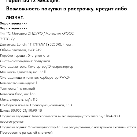
Гарантия 12 месяцев.
Возможность покупки в рассрочку, кредит либо
лизинг.
Характеристики
Характеристики
Тип ТС: Мотоцикл ЭНДУРО / Мотоцикл КРОСС
ЭПТС: Да
Двигатель: Loncin 4T 171FMM (YB250R), 4 клап.
Объем двигателя, см3: 249
Коробка передач: 5-ступенчатая
Система охлаждения: Воздушная
Система запуска: Кикстартер / Электростартер
Мощность двигателя, л.с.: 23.11
Система подачи топлива: Карбюратор PWK34
Количество цилиндров: 1
Тактность: 4-x тактный
Колесная база, мм: 1360
Макс. скорость, км/ч: 110
Приборная панель: Полнофункциональная, LЕD
Шины: 80:100-21/110:90-18
Подвеска передняя: Телескопическая вилка перевернутого типа 37/51/54-830
нерегулируемая
Подвеска задняя: Моноамортизатор 450 мм регулируемый, с настройкой сжатия и отбоя.
Прогрессия с рычажной системой