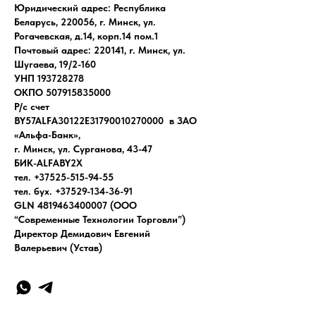
Юридический адрес: Республика
Беларусь, 220056, г. Минск, ул.
Рогачевская, д.14, корп.14 пом.1
Почтовый адрес: 220141, г. Минск, ул.
Шугаева, 19/2-160
УНП 193728278
ОКПО 507915835000
Р/с счет
BY57ALFA30122E31790010270000 в ЗАО
«Альфа-Банк»,
г. Минск, ул. Сурганова, 43-47
БИК-ALFABY2X
тел. +37525-515-94-55
тел. бух. +37529-134-36-91
GLN 4819463400007 (ООО
“Современные Технологии Торговли”)
Директор Демидович Евгений
Валерьевич (Устав)