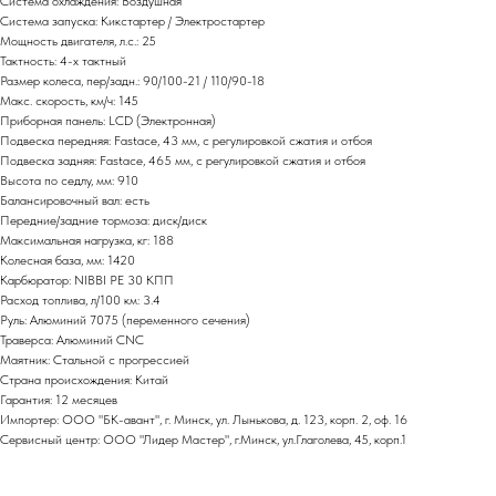
Система охлаждения: Воздушная
Система запуска: Кикстартер / Электростартер
Мощность двигателя, л.с.: 25
Тактность: 4-x тактный
Размер колеса, пер/задн.: 90/100-21 / 110/90-18
Макс. скорость, км/ч: 145
Приборная панель: LCD (Электронная)
Подвеска передняя: Fastace, 43 мм, с регулировкой сжатия и отбоя
Подвеска задняя: Fastace, 465 мм, с регулировкой сжатия и отбоя
Высота по седлу, мм: 910
Балансировочный вал: есть
Передние/задние тормоза: диск/диск
Максимальная нагрузка, кг: 188
Колесная база, мм: 1420
Карбюратор: NIBBI PE 30 КПП
Расход топлива, л/100 км: 3.4
Руль: Алюминий 7075 (переменного сечения)
Траверса: Алюминий CNC
Маятник: Стальной с прогрессией
Страна происхождения: Китай
Гарантия: 12 месяцев
Импортер: ООО "БК-авант", г. Минск, ул. Лынькова, д. 123, корп. 2, оф. 16
Сервисный центр: ООО "Лидер Мастер", г.Минск, ул.Глаголева, 45, корп.1