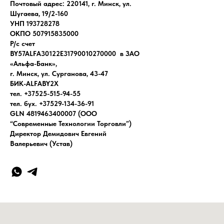
Почтовый адрес: 220141, г. Минск, ул.
Шугаева, 19/2-160
УНП 193728278
ОКПО 507915835000
Р/с счет
BY57ALFA30122E31790010270000 в ЗАО
«Альфа-Банк»,
г. Минск, ул. Сурганова, 43-47
БИК-ALFABY2X
тел. +37525-515-94-55
тел. бух. +37529-134-36-91
GLN 4819463400007 (ООО
“Современные Технологии Торговли”)
Директор Демидович Евгений
Валерьевич (Устав)