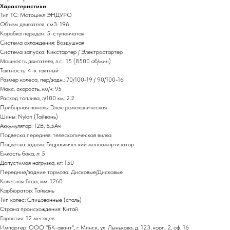
Характеристики
Тип ТС: Мотоцикл ЭНДУРО
Объем двигателя, см3: 196
Коробка передач: 5-ступенчатая
Система охлаждения: Воздушная
Система запуска: Кикстартер / Электростартер
Мощность двигателя, л.с.: 15 (8500 об/мин)
Тактность: 4-x тактный
Размер колеса, пер/задн.: 70/100-19 / 90/100-16
Макс. скорость, км/ч: 95
Расход топлива, л/100 км: 2.2
Приборная панель: Электромеханическая
Шины: Nylon (Тайвань)
Аккумулятор: 12В, 6,5Ач
Подвеска передняя: телескопическая вилка
Подвеска задняя: Гидравлический моноамортизатор
Емкость бака, л: 5
Допустимая нагрузка, кг: 150
Передние/задние тормоза: Дисковые/Дисковые
Колесная база, мм: 1260
Карбюратор: Тайвань
Тип колес: Cпицованные (сталь)
Страна происхождения: Китай
Гарантия: 12 месяцев
Импортер: ООО "БК-авант", г. Минск, ул. Лынькова, д. 123, корп. 2, оф. 16