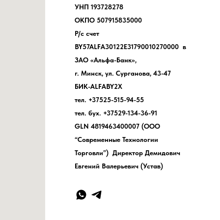
УНП 193728278
ОКПО 507915835000
Р/с счет
BY57ALFA30122E31790010270000 в
ЗАО «Альфа-Банк»,
г. Минск, ул. Сурганова, 43-47
БИК-ALFABY2X
тел. +37525-515-94-55
тел. бух. +37529-134-36-91
GLN 4819463400007 (ООО
“Современные Технологии
Торговли”) Директор Демидович
Евгений Валерьевич (Устав)