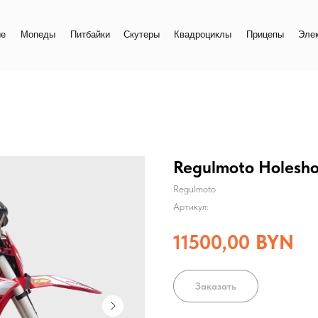
+
еды
Питбайки
Скутеры
Квадроциклы
Прицепы
Электро
+
Regulmoto Holeshot
Regulmoto
Артикул:
11500,00
BYN
Заказать