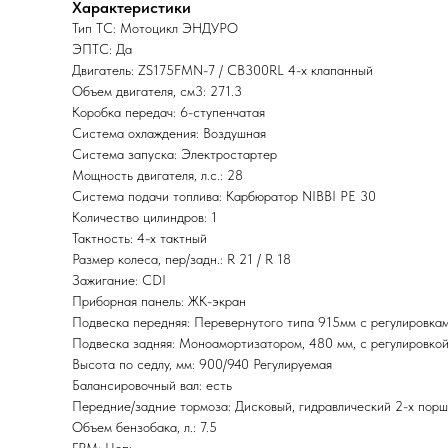
Характеристики
Тип ТС: Мотоцикл ЭНДУРО
ЭПТС: Да
Двигатель: ZS175FMN-7 / CB300RL 4-х клапанный
Объем двигателя, см3: 271.3
Коробка передач: 6-ступенчатая
Система охлаждения: Воздушная
Система запуска: Электростартер
Мощность двигателя, л.с.: 28
Система подачи топлива: Карбюратор NIBBI PE 30
Количество цилиндров: 1
Тактность: 4-x тактный
Размер колеса, пер/задн.: R 21 / R 18
Зажигание: CDI
Приборная панель: ЖК-экран
Подвеска передняя: Перевернутого типа 915мм с регулировкам
Подвеска задняя: Моноамортизатором, 480 мм, с регулировкой
Высота по седлу, мм: 900/940 Регулируемая
Балансировочный вал: есть
Передние/задние тормоза: Дисковый, гидравлический 2-х порш
Объем бензобака, л.: 7.5