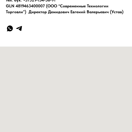
тел. бух. +37529-134-36-91
GLN 4819463400007 (ООО “Современные Технологии
Торговли”) Директор Демидович Евгений Валерьевич (Устав)