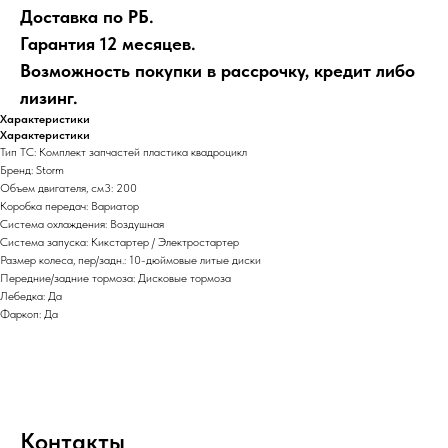
Доставка по РБ.
Гарантия 12 месяцев.
Возможность покупки в рассрочку, кредит либо
лизинг.
Характеристики
Характеристики
Тип ТС: Комплект запчастей пластика квадроцикл
Бренд: Storm
Объем двигателя, см3: 200
Коробка передач: Вариатор
Система охлаждения: Воздушная
Система запуска: Кикстартер / Электростартер
Размер колеса, пер/задн.: 10-дюймовые литые диски
Передние/задние тормоза: Дисковые тормоза
Лебедка: Да
Фаркоп: Да
Контакты