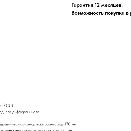
Гарантия 12 месяцев.
Возможность покупки в р
м (ECU)
реднего дифференциала
идравлическими амортизаторами, ход 170 мм
равлическими амортизаторами, ход 225 мм