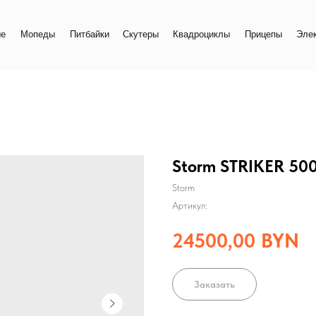
+
еды
Питбайки
Скутеры
Квадроциклы
Прицепы
Электро
+
Storm STRIKER 50
Storm
Артикул:
24500,00
BYN
Заказать