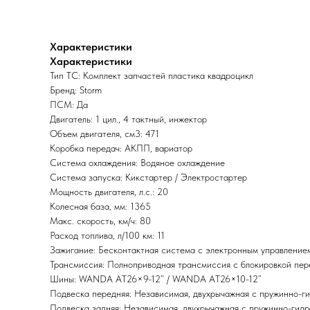
Характеристики
Характеристики
Тип ТС: Комплект запчастей пластика квадроцикл
Бренд: Storm
ПСМ: Да
Двигатель: 1 цил., 4 тактный, инжектор
Объем двигателя, см3: 471
Коробка передач: АКПП, вариатор
Система охлаждения: Водяное охлаждение
Система запуска: Кикстартер / Электростартер
Мощность двигателя, л.с.: 20
Колесная база, мм: 1365
Макс. скорость, км/ч: 80
Расход топлива, л/100 км: 11
Зажигание: Бесконтактная система с электронным управление
Трансмиссия: Полноприводная трансмиссия с блокировкой пе
Шины: WANDA АТ26×9-12” / WANDA АТ26×10-12”
Подвеска передняя: Независимая, двухрычажная с пружинно-г
Подвеска задняя: Независимая, двухрычажная с пружинно-гид