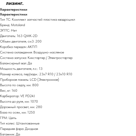
лизинг.
Характеристики
Характеристики
Тип ТС: Комплект запчастей пластика квадроцикл
Бренд: Motoland
ЭПТС: Нет
Двигатель: 163 QMK-2D
Объем двигателя, см3: 200
Коробка передач: АКПП
Система охлаждения: Воздушно-масляное
Система запуска: Кикстартер / Электростартер
Балансирный вал: Да
Мощность двигателя, л.с.: 13
Размер колеса, пер/задн.: 23х7 R10 / 23х10 R10
Приборная панель: LCD (Электронная)
Высота по седлу, мм: 800
Вес, кг: 160
Карбюратор: VE PD24J
Высота до руля, мм: 1070
Дорожный просвет, мм: 280
База по осям, мм: 1250
ГРМ: Цепь
Тип колес: Штампованные
Передняя фара: Диодная
Багажник: Да