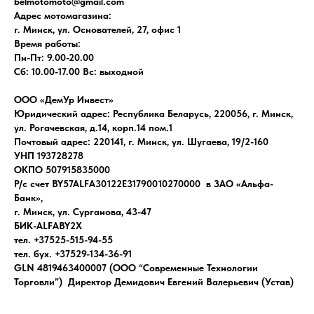
belmotomoto@gmail.com
Адрес мотомагазина:
г. Минск, ул. Основателей, 27, офис 1
Время работы:
Пн-Пт: 9.00-20.00
Сб: 10.00-17.00 Вс: выходной
ООО «ДемУр Инвест»
Юридический адрес: Республика Беларусь, 220056, г. Минск,
ул. Рогачевская, д.14, корп.14 пом.1
Почтовый адрес: 220141, г. Минск, ул. Шугаева, 19/2-160
УНП 193728278
ОКПО 507915835000
Р/с счет BY57ALFA30122E31790010270000 в ЗАО «Альфа-
Банк»,
г. Минск, ул. Сурганова, 43-47
БИК-ALFABY2X
тел. +37525-515-94-55
тел. бух. +37529-134-36-91
GLN 4819463400007 (ООО “Современные Технологии
Торговли”) Директор Демидович Евгений Валерьевич (Устав)