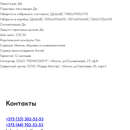
Защита рук: Да
Подножки пассажира: Да
Габариты в собранном состоянии, (ДхШхВ): 1980х1100х1170
Габариты в коробке, (ДхШхВ): 1000х410х600, 1021х450х640, 1260х720х430
Сигнализация: Да
Защита тормозных дисков: Да
Шаг цепи: 530 SX
Родительский контроль: Нет
Сидение: Мягкое, обшивка из кожзаменителя
Страна происхождения: Китай
Гарантия: 12 месяцев
Импортер: ООО "ТЕРМОЭЛИТ", г.Минск, ул.Основателей, 27, оф.8
Сервисный центр: ООО "Лидер Мастер", г.Минск, ул.Глаголева, 45, корп.1
Контакты
+375 (33) 302-53-53
+375 (44) 702-53-53