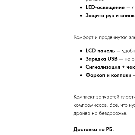
LED-освещение
— яр
Защита рук и спинк
Комфорт и продвинутая эл
LCD панель
— удобно
Зарядка USB
— не о
Сигнализация + че
Фаркоп и колпаки
—
Комплект запчастей плас
компромиссов. Всё, что н
драйва на бездорожье.
Доставка по РБ.