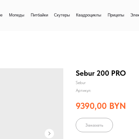
+
еды
Питбайки
Скутеры
Квадроциклы
Прицепы
Электро
+
Sebur 200 PRO
Sebur
Артикул:
9390,00
BYN
Заказать