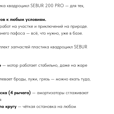
ика квадроцикл SEBUR 200 PRO — для тех,
ов к любым условиям.
 работ на участке и приключений на природе.
его пафоса — всё, что нужно, уже в базе.
плект запчастей пластика квадроцикл SEBUR
р
— мотор работает стабильно, даже на жаре
евает броды, лужи, грязь — можно ехать туда,
ска (4 рычага)
— амортизаторы сглаживают
я
по кругу
— чёткая остановка на любом