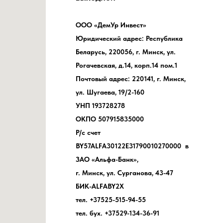
ООО «ДемУр Инвест»
Юридический адрес: Республика
Беларусь, 220056, г. Минск, ул.
Рогачевская, д.14, корп.14 пом.1
Почтовый адрес: 220141, г. Минск,
ул. Шугаева, 19/2-160
УНП 193728278
ОКПО 507915835000
Р/с счет
BY57ALFA30122E31790010270000 в
ЗАО «Альфа-Банк»,
г. Минск, ул. Сурганова, 43-47
БИК-ALFABY2X
тел. +37525-515-94-55
тел. бух. +37529-134-36-91