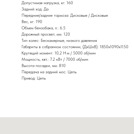
Допустимая нагрузка, кг: 160
Задний ход: Да
Передние/задние тормоза: Дисковые / Дисковые
Вес, кг: 190
Объем бензобака, л.: 6.5
Дорожный просвет, мм: 120
Тип колес: Бескамерные, низкого давления
Габариты в собранном состоянии, (ДхШхВ): 1850x1090x1150
Крутящий момент: 10,2 Н·м / 5000 об/мин
Мощность, квт.: 7.2 кВт / 7000 об/мин
Высота посадки, мм: 810
Передача на задний мос: Цепь
Привод: Цепь