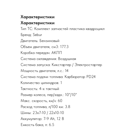
Характеристики
Характеристики
Тип ТС: Комплект запчастей пластика квадроцикл
Бренд: Sebur
Двигатель: Бензиновый
Объем двигателя, см3: 177.3
Коробка передач: АКПП
Система охлаждения: Воздушная
Система запуска: Кикстартер / Электростартер
Мощность двигателя, л.с.: 14
Система подачи топлива: Карбюратор PD24
Количество цилиндров: 1
Тактность: 4-x тактный
Размер колеса, пер/задн.: 10"/10"
Макс. скорость, км/ч: 60
Расход топлива, л/100 км: 3.8
Шины: 23х7-10 / 22х10-10
Аккумулятор: 7-9 Ah, 12 В
Емкость бака, л: 6.5