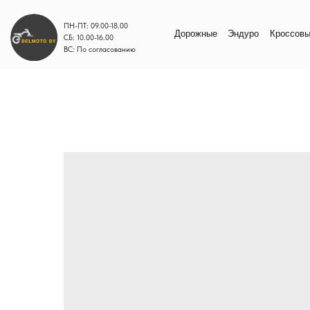
ПН-ПТ: 09.00-18.00
Дорожные
Эндуро
Кроссовые
Моп
СБ: 10.00-16.00
ВС: По согласованию