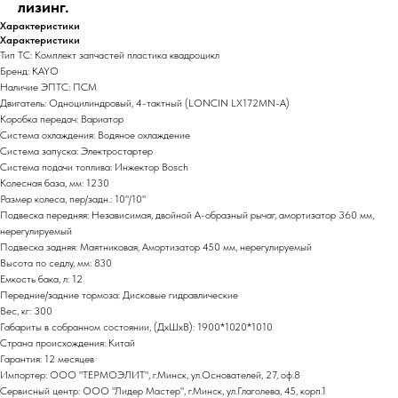
лизинг.
Характеристики
Характеристики
Тип ТС: Комплект запчастей пластика квадроцикл
Бренд: KAYO
Наличие ЭПТС: ПСМ
Двигатель: Одноцилиндровый, 4-тактный (LONCIN LX172MN-A)
Коробка передач: Вариатор
Система охлаждения: Водяное охлаждение
Система запуска: Электростартер
Система подачи топлива: Инжектор Bosch
Колесная база, мм: 1230
Размер колеса, пер/задн.: 10"/10"
Подвеска передняя: Независимая, двойной А-образный рычаг, амортизатор 360 мм,
нерегулируемый
Подвеска задняя: Маятниковая, Амортизатор 450 мм, нерегулируемый
Высота по седлу, мм: 830
Емкость бака, л: 12
Передние/задние тормоза: Дисковые гидравлические
Вес, кг: 300
Габариты в собранном состоянии, (ДхШхВ): 1900*1020*1010
Страна происхождения: Китай
Гарантия: 12 месяцев
Импортер: ООО "ТЕРМОЭЛИТ", г.Минск, ул.Основателей, 27, оф.8
Сервисный центр: ООО "Лидер Мастер", г.Минск, ул.Глаголева, 45, корп.1