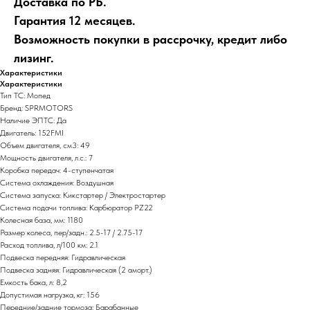
Доставка по РБ.
Гарантия 12 месяцев.
Возможность покупки в рассрочку, кредит либо
лизинг.
Характеристики
Характеристики
Тип ТС: Мопед
Бренд: SPRMOTORS
Наличие ЭПТС: Да
Двигатель: 152FMI
Объем двигателя, см3: 49
Мощность двигателя, л.с.: 7
Коробка передач: 4-ступенчатая
Система охлаждения: Воздушная
Система запуска: Кикстартер / Электростартер
Система подачи топлива: Карбюратор PZ22
Колесная база, мм: 1180
Размер колеса, пер/задн.: 2.5-17 / 2.75-17
Расход топлива, л/100 км: 2.1
Подвеска передняя: Гидравлическая
Подвеска задняя: Гидравлическая (2 аморт.)
Емкость бака, л: 8,2
Допустимая нагрузка, кг: 156
Передние/задние тормоза: Барабанные