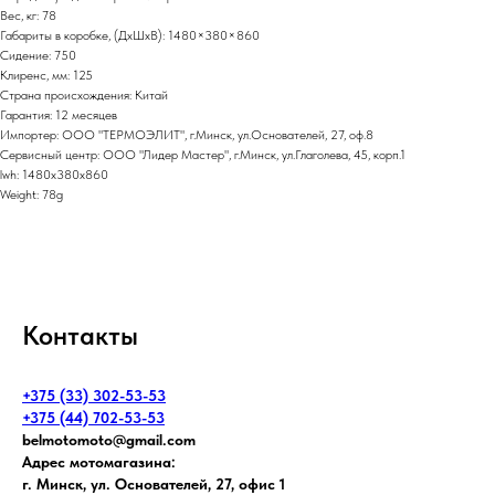
Вес, кг: 78
Габариты в коробке, (ДхШхВ): 1480×380×860
Сидение: 750
Клиренс, мм: 125
Страна происхождения: Китай
Гарантия: 12 месяцев
Импортер: ООО "ТЕРМОЭЛИТ", г.Минск, ул.Основателей, 27, оф.8
Сервисный центр: ООО "Лидер Мастер", г.Минск, ул.Глаголева, 45, корп.1
lwh: 1480x380x860
Weight: 78g
Контакты
+375 (33) 302-53-53
+375 (44) 702-53-53
belmotomoto@gmail.com
Адрес мотомагазина:
г. Минск, ул. Основателей, 27, офис 1