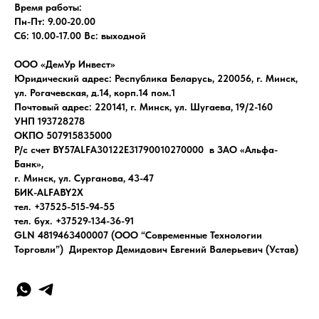
Время работы:
Пн-Пт: 9.00-20.00
Сб: 10.00-17.00 Вс: выходной
ООО «ДемУр Инвест»
Юридический адрес: Республика Беларусь, 220056, г. Минск,
ул. Рогачевская, д.14, корп.14 пом.1
Почтовый адрес: 220141, г. Минск, ул. Шугаева, 19/2-160
УНП 193728278
ОКПО 507915835000
Р/с счет BY57ALFA30122E31790010270000 в ЗАО «Альфа-
Банк»,
г. Минск, ул. Сурганова, 43-47
БИК-ALFABY2X
тел. +37525-515-94-55
тел. бух. +37529-134-36-91
GLN 4819463400007 (ООО “Современные Технологии
Торговли”) Директор Демидович Евгений Валерьевич (Устав)