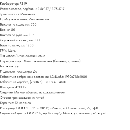
Карбюратор: PZ19
Размер колеса, пер/задн.: 2.5хR17 / 2.75хR17
Трансмиссия: Механика
Приборная панель: Механическая
Высота по седлу, мм: 760
Вес, кг: 80
Высота до руля, мм: 1080
Дорожный просвет, мм: 180
База по осям, мм: 1230
ГРМ: Цепь
Тип колес: Литые алюминиевые
Передняя фара: Лампа накаливания (ближний, дальний)
Багажник: Да
Подножки пассажира: Да
Габариты в собранном состоянии, (ДхШхВ): 1910х715х1080
Габариты в коробке, (ДхШхВ): 1700x320x850
Шаг цепи: 428HS
Сидение: Мягкое, обшивка из кожзаменителя
Страна происхождения: Китай
Гарантия: 12 месяцев
Импортер: ООО "ТЕРМОЭЛИТ", г.Минск, ул.Основателей, 27, оф.8
Сервисный центр: ООО "Лидер Мастер", г.Минск, ул.Глаголева, 45, корп.1