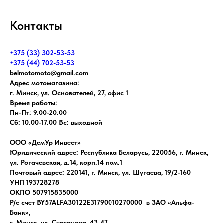
Контакты
+375 (33) 302-53-53
+375 (44) 702-53-53
belmotomoto@gmail.com
Адрес мотомагазина:
г. Минск, ул. Основателей, 27, офис 1
Время работы:
Пн-Пт: 9.00-20.00
Сб: 10.00-17.00 Вс: выходной
ООО «ДемУр Инвест»
Юридический адрес: Республика Беларусь, 220056, г. Минск,
ул. Рогачевская, д.14, корп.14 пом.1
Почтовый адрес: 220141, г. Минск, ул. Шугаева, 19/2-160
УНП 193728278
ОКПО 507915835000
Р/с счет BY57ALFA30122E31790010270000 в ЗАО «Альфа-
Банк»,
г. Минск, ул. Сурганова, 43-47