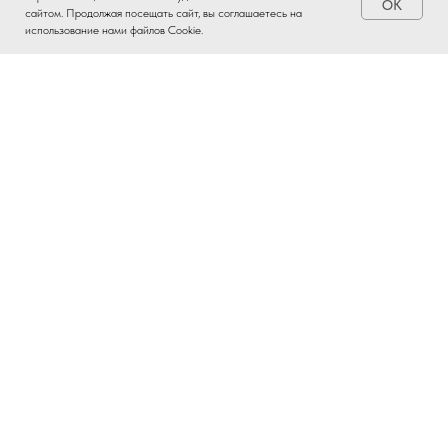
OK
Заказать
сайтом. Продолжая посещать сайт, вы соглашаетесь на
использование нами файлов Cookie.