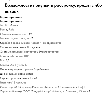
Возможность покупки в рассрочку, кредит либо
лизинг.
Характеристики
Характеристики
Тип ТС: Мопед
Бренд: Roliz
Объем двигателя, см3: 49
Мощность двигателя, л.с.: 7
Коробка передач: механическая 4-ех ступенчатая
Система охлаждения: Воздушная
Система запуска: Кикстартер / Электростартер
Колесная база, мм: 1185
Бак: 8,5
Колеса: 2.5-17/2.75-17
Передние/задние тормоза: Барабанные
Диски: алюминиевые литые
Страна происхождения: Китай
Гарантия: 12 месяцев
Импортер: ООО «ДемУр Инвест», г.Минск, ул. Основателей, 27, оф.1
Сервисный центр: ООО "Лидер Мастер", г.Минск, ул.Глаголева, 45, корп.1