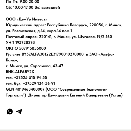
Пн-Пт: 9.00-20.00
Сб: 10.00-17.00 Вс: выходной
ООО «ДемУр Инвест»
Юридический адрес: Республика Беларусь, 220056, г. Минск,
ул. Рогачевская, д.14, корп.14 пом.1
Почтовый адрес: 220141, г. Минск, ул. Шугаева, 19/2-160
УНП 193728278
ОКПО 507915835000
Р/с счет BY57ALFA30122E31790010270000 в ЗАО «Альфа-
Банк»,
г. Минск, ул. Сурганова, 43-47
БИК-ALFABY2X
тел. +37525-515-94-55
тел. бух. +37529-134-36-91
GLN 4819463400007 (ООО “Современные Технологии
Торговли”) Директор Демидович Евгений Валерьевич (Устав)