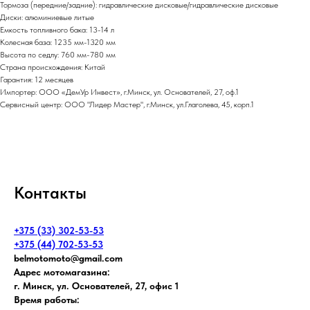
Тормоза (передние/задние): гидравлические дисковые/гидравлические дисковые
Диски: алюминиевые литые
Емкость топливного бака: 13-14 л
Колесная база: 1235 мм-1320 мм
Высота по седлу: 760 мм-780 мм
Страна происхождения: Китай
Гарантия: 12 месяцев
Импортер: ООО «ДемУр Инвест», г.Минск, ул. Основателей, 27, оф.1
Сервисный центр: ООО "Лидер Мастер", г.Минск, ул.Глаголева, 45, корп.1
Контакты
+375 (33) 302-53-53
+375 (44) 702-53-53
belmotomoto@gmail.com
Адрес мотомагазина:
г. Минск, ул. Основателей, 27, офис 1
Время работы: