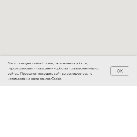
Мы используем файлы Cookie для улучшения работы,
персонализации и повышения удобства пользования нашим
OK
Заказать
сайтом. Продолжая посещать сайт, вы соглашаетесь на
использование нами файлов Cookie.