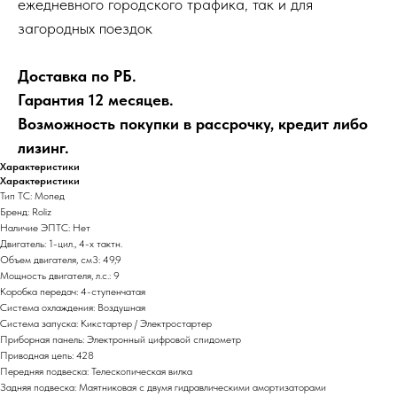
ежедневного городского трафика, так и для
загородных поездок
Доставка по РБ.
Гарантия 12 месяцев.
Возможность покупки в рассрочку, кредит либо
лизинг.
Характеристики
Характеристики
Тип ТС: Мопед
Бренд: Roliz
Наличие ЭПТС: Нет
Двигатель: 1-цил., 4-х тактн.
Объем двигателя, см3: 49,9
Мощность двигателя, л.с.: 9
Коробка передач: 4-ступенчатая
Система охлаждения: Воздушная
Система запуска: Кикстартер / Электростартер
Приборная панель: Электронный цифровой спидометр
Приводная цепь: 428
Передняя подвеска: Телескопическая вилка
Задняя подвеска: Маятниковая с двумя гидравлическими амортизаторами