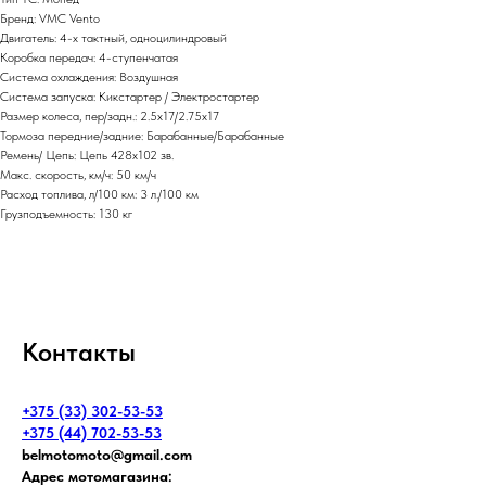
Бренд: VMC Vento
Двигатель: 4-х тактный, одноцилиндровый
Коробка передач: 4-ступенчатая
Система охлаждения: Воздушная
Система запуска: Кикстартер / Электростартер
Размер колеса, пер/задн.: 2.5х17/2.75х17
Тормоза передние/задние: Барабанные/Барабанные
Ремень/ Цепь: Цепь 428х102 зв.
Макс. скорость, км/ч: 50 км/ч
Расход топлива, л/100 км: 3 л./100 км
Грузподъемность: 130 кг
Контакты
+375 (33) 302-53-53
+375 (44) 702-53-53
belmotomoto@gmail.com
Адрес мотомагазина: