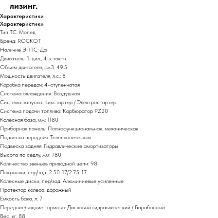
лизинг.
Характеристики
Характеристики
Тип ТС: Мопед
Бренд: ROCKOT
Наличие ЭПТС: Да
Двигатель: 1-цил., 4-х тактн.
Объем двигателя, см3: 49.5
Мощность двигателя, л.с.: 8
Коробка передач: 4-ступенчатая
Система охлаждения: Воздушная
Система запуска: Кикстартер / Электростартер
Система подачи топлива: Карбюратор PZ20
Колесная база, мм: 1180
Приборная панель: Полнофункциональная, механическая
Подвеска передняя: Телескопическая
Подвеска задняя: Гидравлические амортизаторы
Высота по седлу, мм: 780
Количество звеньев приводной цепи: 98
Покрышки, пер/зад: 2.50-17/2.75-17
Колесные диски, пер/зад: Алюминиевые усиленные
Протектор колеса: дорожный
Емкость бака, л: 7
Передние/задние тормоза: Дисковый гидравлический / Барабанный
Вес, кг: 88