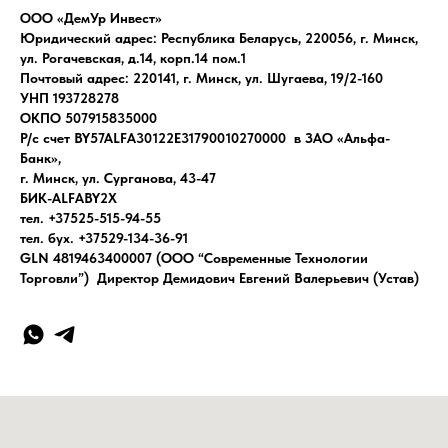
ООО «ДемУр Инвест»
Юридический адрес: Республика Беларусь, 220056, г. Минск,
ул. Рогачевская, д.14, корп.14 пом.1
Почтовый адрес: 220141, г. Минск, ул. Шугаева, 19/2-160
УНП 193728278
ОКПО 507915835000
Р/с счет BY57ALFA30122E31790010270000 в ЗАО «Альфа-
Банк»,
г. Минск, ул. Сурганова, 43-47
БИК-ALFABY2X
тел. +37525-515-94-55
тел. бух. +37529-134-36-91
GLN 4819463400007 (ООО “Современные Технологии
Торговли”) Директор Демидович Евгений Валерьевич (Устав)