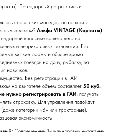
рпаты): Легендарный ретро-стиль и
ьтовых советских мопедов, но не хотите
актным железом?
Альфа VINTAGE (Карпаты)
гендарной классике вашего детства,
енных и неприхотливых технологий. Его
ваемые мягкие формы и обилие хрома
седневных поездок на дачу, рыбалку, за
ия новичков.
имущество: Без регистрации в ГАИ
вкам на двигателе объем составляет
50 куб.
не нужно регистрировать в ГАИ
, получать
млять страховку. Для управления подойдут
 (даже категории «В» или тракторные).
азцовая экономичность
ивый:
Современный 1-цилиндровый 4-тактный