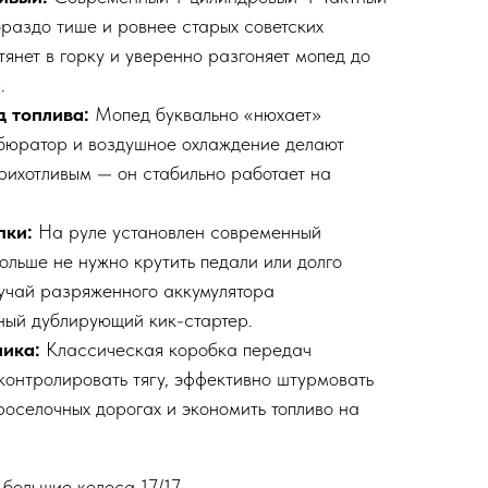
ораздо тише и ровнее старых советских
тянет в горку и уверенно разгоняет мопед до
ч
.
 топлива:
Мопед буквально «нюхает»
бюратор и воздушное охлаждение делают
рихотливым — он стабильно работает на
пки:
На руле установлен современный
льше не нужно крутить педали или долго
лучай разряженного аккумулятора
ый дублирующий кик-стартер.
ика:
Классическая коробка передач
контролировать тягу, эффективно штурмовать
роселочных дорогах и экономить топливо на
 большие колеса 17/17