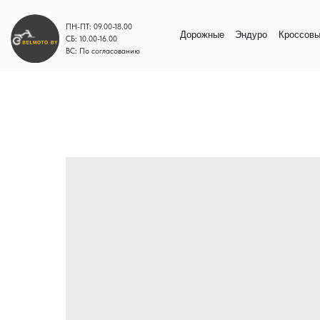
ПН-ПТ: 09.00-18.00
Дорожные
Эндуро
Кроссовые
Моп
СБ: 10.00-16.00
ВС: По согласованию