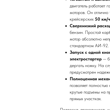
двигатель работает г
моторов. Он отлично 
крейсерских
50 км/
Сверхнизкий расход
бензин. Простой кар
мотор абсолютно неп
стандартном АИ-92.
Запуск с одной кно
электростартер
— бо
дергать ножку. На с
предусмотрен надежн
Полноценная механ
позволяет полностью 
крутые подъемы на п
прямых участках.
Подвеска, проходимость и