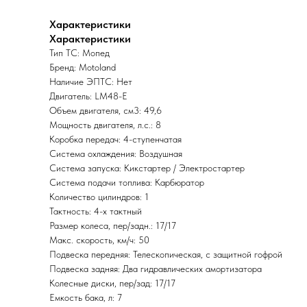
Характеристики
Характеристики
Тип ТС: Мопед
Бренд: Motoland
Наличие ЭПТС: Нет
Двигатель: LM48-E
Объем двигателя, см3: 49,6
Мощность двигателя, л.с.: 8
Коробка передач: 4-ступенчатая
Система охлаждения: Воздушная
Система запуска: Кикстартер / Электростартер
Система подачи топлива: Карбюратор
Количество цилиндров: 1
Тактность: 4-x тактный
Размер колеса, пер/задн.: 17/17
Макс. скорость, км/ч: 50
Подвеска передняя: Телескопическая, с защитной гофрой
Подвеска задняя: Два гидравлических амортизатора
Колесные диски, пер/зад: 17/17
Емкость бака, л: 7