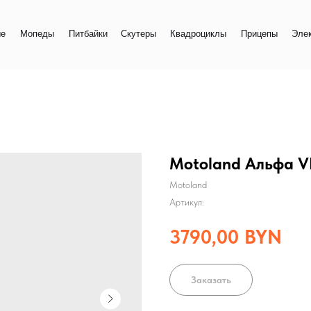
+
еды
Питбайки
Скутеры
Квадроциклы
Прицепы
Электро
+
Motoland Альфа 
Motoland
Артикул:
3790,00
BYN
Заказать