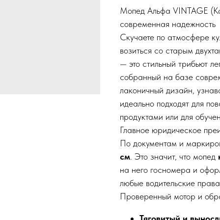
Мопед Альфа VINTAGE (Ка
современная надежность
Скучаете по атмосфере кул
возиться со старым двухт
— это стильный трибьют ле
собранный на базе соврем
лаконичный дизайн, узна
идеально подходят для пов
продуктами или для обучен
Главное юридическое пре
По документам и маркиро
см
. Это значит, что мопед
на него госномера и офор
любые водительские права
Проверенный мотор и обр
Тяговитый и выносл