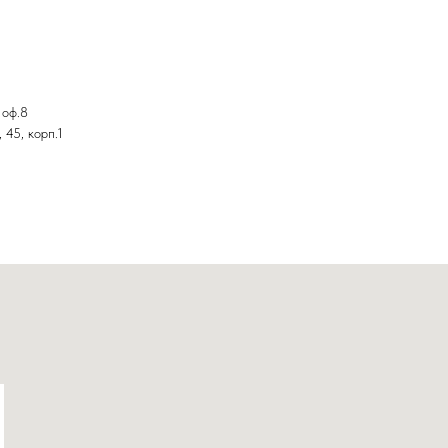
 оф.8
 45, корп.1