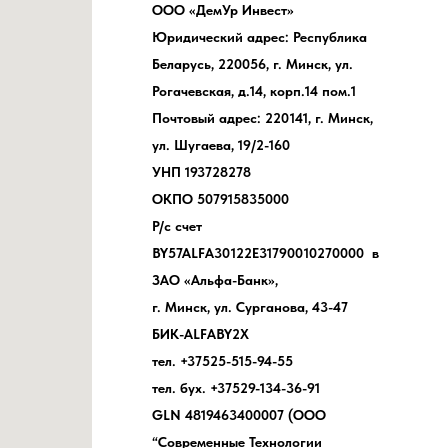
ООО «ДемУр Инвест»
Юридический адрес: Республика
Беларусь, 220056, г. Минск, ул.
Рогачевская, д.14, корп.14 пом.1
Почтовый адрес: 220141, г. Минск,
ул. Шугаева, 19/2-160
УНП 193728278
ОКПО 507915835000
Р/с счет
BY57ALFA30122E31790010270000 в
ЗАО «Альфа-Банк»,
г. Минск, ул. Сурганова, 43-47
БИК-ALFABY2X
тел. +37525-515-94-55
тел. бух. +37529-134-36-91
GLN 4819463400007 (ООО
“Современные Технологии