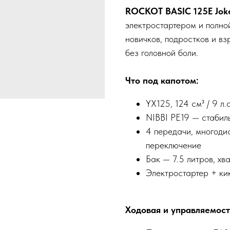
ROCKOT BASIC 125E Joke
электростартером и полно
новичков, подростков и взр
без головной боли.
Что под капотом:
YX125, 124 см³ / 9 л
NIBBI PE19 — стабиль
4 передачи, многоди
переключение
Бак — 7.5 литров, хв
Электростартер + ки
Ходовая и управляемост