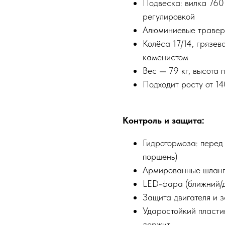
Подвеска: вилка 760
регулировкой
Алюминиевые травер
Колёса 17/14, грязе
каменистом
Вес — 79 кг, высота
Подходит росту от 1
Контроль и защита:
Гидротормоза: перед
поршень)
Армированные шланг
LED-фара (ближний/д
Защита двигателя и 
Ударостойкий пластик
держит