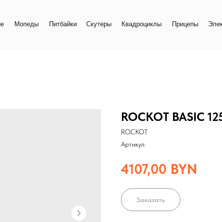
+
еды
Питбайки
Скутеры
Квадроциклы
Прицепы
Электро
+
ROCKOT BASIC 125E
ROCKOT
Артикул:
4107,00
BYN
Заказать