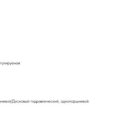
егулируемая
шневой/Дисковый гидравлический, однопоршневой