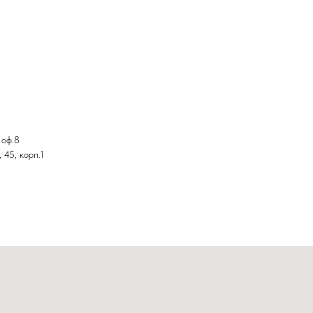
 оф.8
 45, корп.1