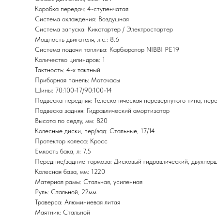
Коробка передач: 4-ступенчатая
Система охлаждения: Воздушная
Система запуска: Кикстартер / Электростартер
Мощность двигателя, л.с.: 8.6
Система подачи топлива: Карбюратор NIBBI PE19
Количество цилиндров: 1
Тактность: 4-x тактный
Приборная панель: Моточасы
Шины: 70:100-17/90:100-14
Подвеска передняя: Телескопическая перевернутого типа, нер
Подвеска задняя: Гидравлический амортизатор
Высота по седлу, мм: 820
Колесные диски, пер/зад: Стальные, 17/14
Протектор колеса: Кросс
Емкость бака, л: 7.5
Передние/задние тормоза: Дисковый гидравлический, двухпор
Колесная база, мм: 1220
Материал рамы: Стальная, усиленная
Руль: Стальной, 22мм
Траверса: Алюминиевая литая
Маятник: Стальной