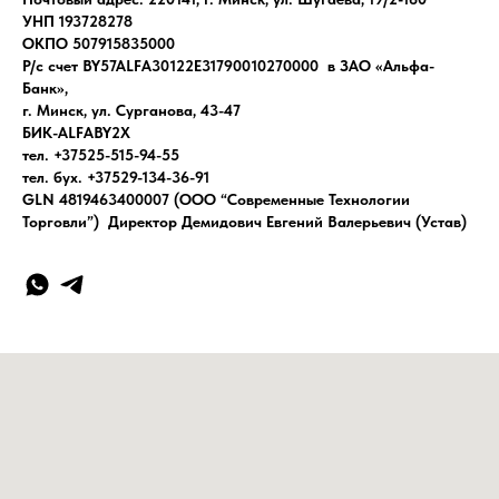
УНП 193728278
ОКПО 507915835000
Р/с счет BY57ALFA30122E31790010270000 в ЗАО «Альфа-
Банк»,
г. Минск, ул. Сурганова, 43-47
БИК-ALFABY2X
тел. +37525-515-94-55
тел. бух. +37529-134-36-91
GLN 4819463400007 (ООО “Современные Технологии
Торговли”) Директор Демидович Евгений Валерьевич (Устав)