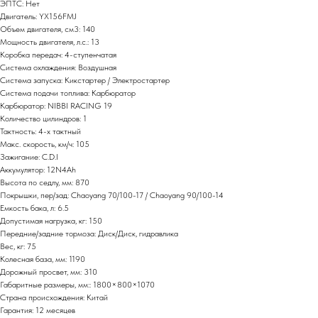
ЭПТС: Нет
Двигатель: YХ156FМJ
Объем двигателя, см3: 140
Мощность двигателя, л.с.: 13
Коробка передач: 4-ступенчатая
Система охлаждения: Воздушная
Система запуска: Кикстартер / Электростартер
Система подачи топлива: Карбюратор
Карбюратор: NIBBI RACING 19
Количество цилиндров: 1
Тактность: 4-x тактный
Макс. скорость, км/ч: 105
Зажигание: C.D.I
Аккумулятор: 12N4Ah
Высота по седлу, мм: 870
Покрышки, пер/зад: Chaoyang 70/100-17 / Chaoyang 90/100-14
Емкость бака, л: 6.5
Допустимая нагрузка, кг: 150
Передние/задние тормоза: Диск/Диск, гидравлика
Вес, кг: 75
Колесная база, мм: 1190
Дорожный просвет, мм: 310
Габаритные размеры, мм:: 1800×800×1070
Страна происхождения: Китай
Гарантия: 12 месяцев