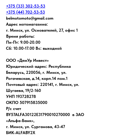
+375 (33) 302-53-53
+375 (44) 702-53-53
belmotomoto@gmail.com
Адрес мотомагазина:
г. Минск, ул. Основателей, 27, офис 1
Время работы:
Пн-Пт: 9.00-20.00
Сб: 10.00-17.00 Вс: выходной
ООО «ДемУр Инвест»
Юридический адрес: Республика
Беларусь, 220056, г. Минск, ул.
Рогачевская, д.14, корп.14 пом.1
Почтовый адрес: 220141, г. Минск, ул.
Шугаева, 19/2-160
УНП 193728278
ОКПО 507915835000
Р/с счет
BY57ALFA30122E31790010270000 в ЗАО
«Альфа-Банк»,
г. Минск, ул. Сурганова, 43-47
БИК-ALFABY2X