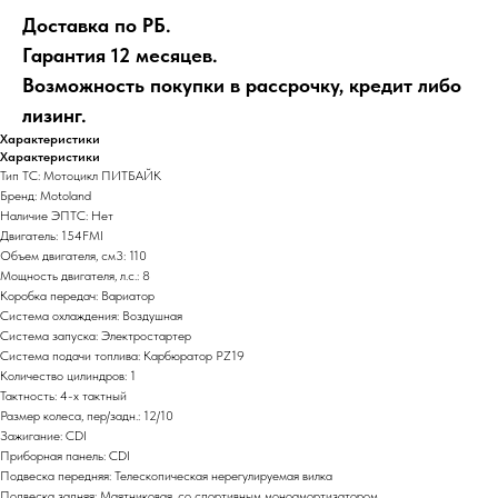
Доставка по РБ.
Гарантия 12 месяцев.
Возможность покупки в рассрочку, кредит либо
лизинг.
Характеристики
Характеристики
Тип ТС: Мотоцикл ПИТБАЙК
Бренд: Motoland
Наличие ЭПТС: Нет
Двигатель: 154FMI
Объем двигателя, см3: 110
Мощность двигателя, л.с.: 8
Коробка передач: Вариатор
Система охлаждения: Воздушная
Система запуска: Электростартер
Система подачи топлива: Карбюратор PZ19
Количество цилиндров: 1
Тактность: 4-x тактный
Размер колеса, пер/задн.: 12/10
Зажигание: CDI
Приборная панель: CDI
Подвеска передняя: Телескопическая нерегулируемая вилка
Подвеска задняя: Маятниковая, со спортивным моноамортизатором