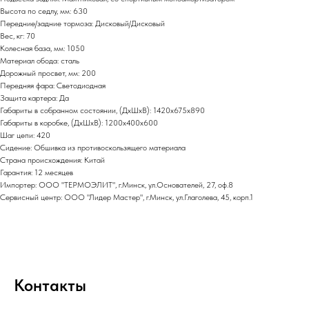
Высота по седлу, мм: 630
Передние/задние тормоза: Дисковый/Дисковый
Вес, кг: 70
Колесная база, мм: 1050
Материал обода: сталь
Дорожный просвет, мм: 200
Передняя фара: Светодиодная
Защита картера: Да
Габариты в собранном состоянии, (ДхШхВ): 1420х675х890
Габариты в коробке, (ДхШхВ): 1200х400х600
Шаг цепи: 420
Сидение: Обшивка из противоскользящего материала
Страна происхождения: Китай
Гарантия: 12 месяцев
Импортер: ООО "ТЕРМОЭЛИТ", г.Минск, ул.Основателей, 27, оф.8
Сервисный центр: ООО "Лидер Мастер", г.Минск, ул.Глаголева, 45, корп.1
Контакты